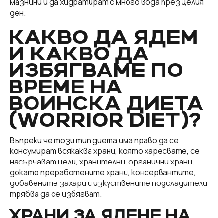
мазнини и да хидратират с много вода през целия
ден.
КАКВО ДА ЯДЕМ
И КАКВО ДА
ИЗБЯГВАМЕ ПО
ВРЕМЕ НА
ВОИНСКА ДИЕТА
(WORRIOR DIET)?
Въпреки че този тип диета има право да се
консумират всякаква храни, която харесвате, се
насърчават цели, хранителни, органични храни,
докато преработените храни, консервантите,
добавените захари и изкуствените подсладители
трябва да се избягват.
ХРАНИ ЗА ЯДЕНЕ НА