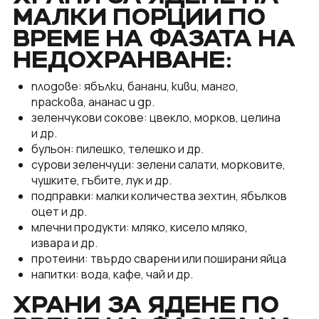
МАЛКИ ПОРЦИИ ПО
ВРЕМЕ НА ФАЗАТА НА
НЕДОХРАНВАНЕ:
плодове: ябълки, банани, киви, манго,
праскова, ананас и др.
зеленчукови сокове: цвекло, морков, целина
и др.
бульон: пилешко, телешко и др.
сурови зеленчуци: зелени салати, морковите,
чушките, гъбите, лук и др.
подправки: малки количества зехтин, ябълков
оцет и др.
млечни продукти: мляко, кисело мляко,
извара и др.
протеини: твърдо сварени или поширани яйца
напитки: вода, кафе, чай и др.
ХРАНИ ЗА ЯДЕНЕ ПО