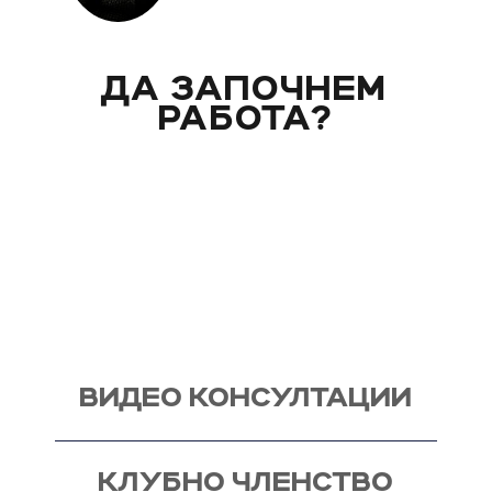
ДА ЗАПОЧНЕМ
РАБОТА?
Вече над 20 години помагам индивидуално на
моите клиенти с цели и нужди, като магистър
по биология. Запознай се със стила ми на
работа и те очаквам на видео консултация, с
мен, от където започва и твоят процес - този
на промяната!
ВИДЕО КОНСУЛТАЦИИ
КЛУБНО ЧЛЕНСТВО