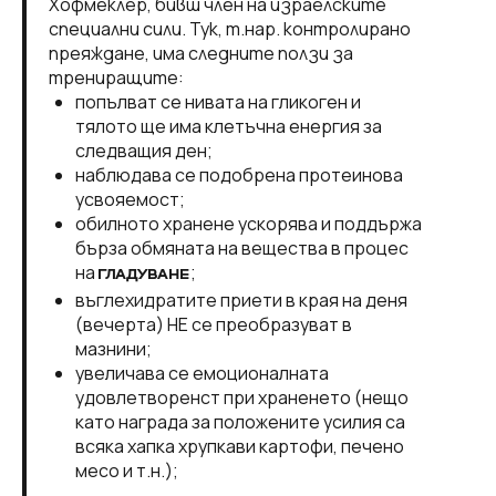
Хофмеклер, бивш член на израелските
специални сили. Тук, т.нар. контролирано
преяждане, има следните ползи за
трениращите:
попълват се нивата на гликоген и
тялото ще има клетъчна енергия за
следващия ден;
наблюдава се подобрена протеинова
усвояемост;
обилното хранене ускорява и поддържа
бърза обмяната на вещества в процес
на
;
ГЛАДУВАНЕ
въглехидратите приети в края на деня
(вечерта) НЕ се преобразуват в
мазнини;
увеличава се емоционалната
удовлетворенст при храненето (нещо
като награда за положените усилия са
всяка хапка хрупкави картофи, печено
месо и т.н.);