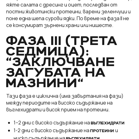
яжте салата с дресинг и оцет, последван от
постни животински протеини, варени зеленчуци и
поне една шепа сурови ядки. По време на фаза II не
се консумират зърнени храни или нишесте.
ФАЗА III (ТРЕТА
СЕДМИЦА):
“ЗАКЛЮЧВАНЕ
ЗАГУБАТА НА
МАЗНИНИ“
Тази фаза е циклична (има завъртания на фази)
между периодите на високо съдържание на
въглехидрати и висок прием на протеини.
1–2 дни с високо съдържание на
ВЪГЛЕХИДРАТИ
1-2 дни с високо съдържание на
и
ПРОТЕИНИ
ниско съдържание на