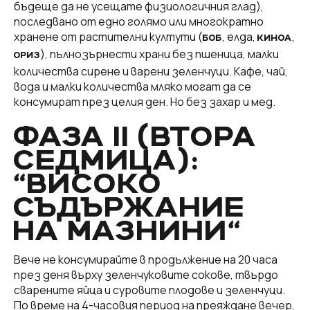
бъдеще да не усещате физиологичния глад),
последвано от едно голямо или многократно
хранене от растителни култути (
, елда,
,
БОБ
КИНОА
), пълнозърнести храни без пшеница, малки
ОРИЗ
количества сирене и варени зеленчуци. Кафе, чай,
вода и малки количества мляко могат да се
консумират през целия ден. Но без захар и мед.
ФАЗА II (ВТОРА
СЕДМИЦА):
“ВИСОКО
СЪДЪРЖАНИЕ
НА МАЗНИНИ“
Вече не консумирайте в продължение на 20 часа
през деня върху зеленчуковите сокове, твърдо
сварените яйца и суровите плодове и зеленчуци.
По време на 4-часовия период на преяждане вечер,