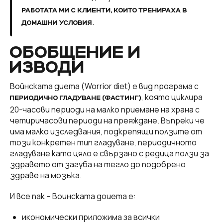
РАБОТАТА МИ С КЛИЕНТИ, КОИТО ТРЕНИРАХА В
.
ДОМАШНИ УСЛОВИЯ
ОБОБЩЕНИЕ И
ИЗВОДИ
Войнската диета (Worrior diet) е вид програма с
, която циклира
ПЕРИОДИЧНО ГЛАДУВАНЕ (ФАСТИНГ)
20-часови периоди на малко приемане на храна с
четиричасови периоди на преяждане. Въпреки че
има малко изследвания, подкрепящи ползите от
този конкретен тип гладуване, периодичното
гладуване като цяло е свързано с редица ползи за
здравето от загуба на тегло до подобрено
здраве на мозъка.
И все пак – Воинската доиета е:
икономически приложима за всички