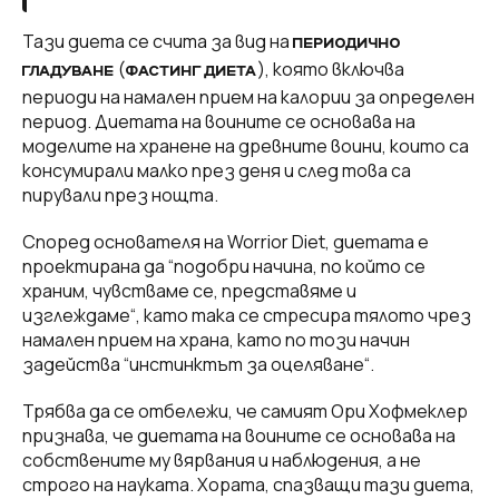
Тази диета се счита за вид на
ПЕРИОДИЧНО
(
), която включва
ГЛАДУВАНЕ
ФАСТИНГ ДИЕТА
периоди на намален прием на калории за определен
период. Диетата на воините се основава на
моделите на хранене на древните воини, които са
консумирали малко през деня и след това са
пирували през нощта.
Според основателя на Worrior Diet, диетата е
проектирана да “подобри начина, по който се
храним, чувстваме се, представяме и
изглеждаме“, като така се стресира тялото чрез
намален прием на храна, като по този начин
задейства “инстинктът за оцеляване“.
Трябва да се отбележи, че самият Ори Хофмеклер
признава, че диетата на воините се основава на
собствените му вярвания и наблюдения, а не
строго на науката. Хората, спазващи тази диета,