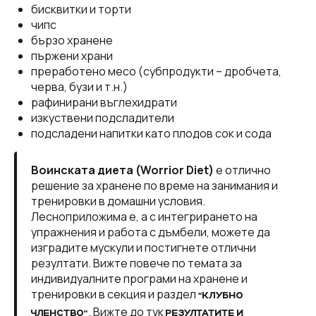
бисквитки и торти
чипс
бързо хранене
пържени храни
преработено месо (субпродукти – дробчета,
черва, бузи и т.н.)
рафинирани въглехидрати
изкуствени подсладители
подсладени напитки като плодов сок и сода
Воинската диета (Worrior Diet)
е отлично
решение за хранене по време на занимания и
тренировки в домашни условия.
Лесноприложима е, а с интегрирането на
упражнения и работа с дъмбели, можете да
изградите мускули и постигнете отлични
резултати. Вижте повече по темата за
индивидуалните програми на хранене и
тренировки в секция и раздел
“КЛУБНО
. Вижте до тук
ЧЛЕНСТВО“
РЕЗУЛТАТИТЕ И