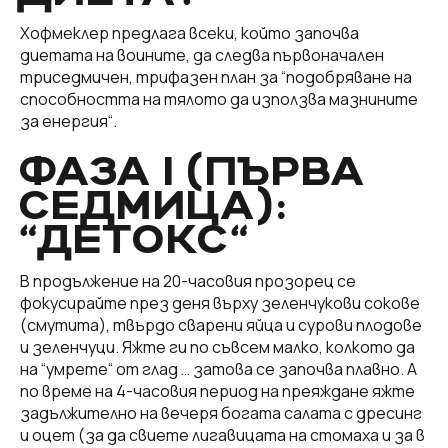
Хофмеклер предлага всеки, който започва
диетата на воините, да следва първоначален
триседмичен, трифазен план за “подобряване на
способността на тялото да използва мазнините
за енергия“.
ФАЗА I (ПЪРВА
СЕДМИЦА):
“ДЕТОКС“
В продължение на 20-часовия прозорец се
фокусирайте през деня върху зеленчукови сокове
(смутита), твърдо сварени яйца и сурови плодове
и зеленчуци. Яжте ги по съвсем малко, колкото да
на “умрете“ от глад … затова се започва плавно. А
по време на 4-часовия период на преяждане яжте
задължително на вечеря богата салата с дресинг
и оцет (за да свиете лигавицата на стомаха и за в