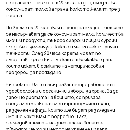
се хранят по-малко от 20 часа на ден, след това
консумират толкова храна, колкото желаят през
нощта.
По време на 20-часовия период на гладно диетите
се насърчават да се консумират малки количества
млечни продукти, твърдо сварени яйца и сурови
плодове и зеленчуци, както и много некалорични
течности. След 20 часа хората могат по
същество да се въздържат от всякакви храни,
които искат, в рамките на четиричасовия
прозорец за преяждане.
Въпреки това се насърчават непреработените,
здравословни и органични избори за храна. За да
започне диетата на воините, се прилага
специален първоначален
триседмичен план
,
разделен на фази, които ще бъдат разгледани
именно максимално подробно. Така,
последователите на диетата на воините
твърдят, че този метод на хранене изгаря