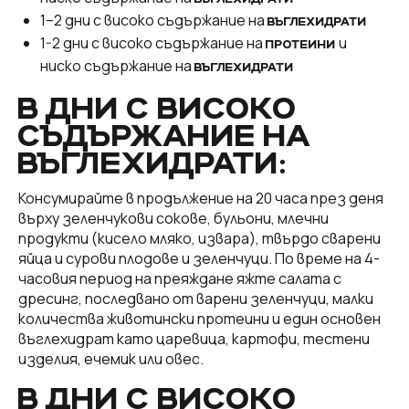
ВЪГЛЕХИДРАТИ
1–2 дни с високо съдържание на
ВЪГЛЕХИДРАТИ
1-2 дни с високо съдържание на
и
ПРОТЕИНИ
ниско съдържание на
ВЪГЛЕХИДРАТИ
В ДНИ С ВИСОКО
СЪДЪРЖАНИЕ НА
ВЪГЛЕХИДРАТИ:
Консумирайте в продължение на 20 часа през деня
върху зеленчукови сокове, бульони, млечни
продукти (кисело мляко, извара), твърдо сварени
яйца и сурови плодове и зеленчуци. По време на 4-
часовия период на преяждане яжте салата с
дресинг, последвано от варени зеленчуци, малки
количества животински протеини и един основен
въглехидрат като царевица, картофи, тестени
изделия, ечемик или овес.
В ДНИ С ВИСОКО