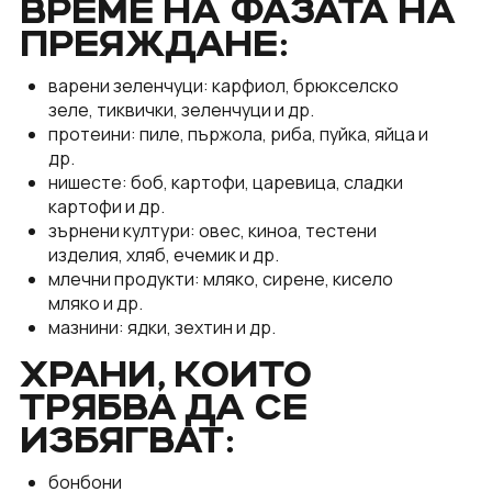
ВРЕМЕ НА ФАЗАТА НА
ПРЕЯЖДАНЕ:
варени зеленчуци: карфиол, брюкселско
зеле, тиквички, зеленчуци и др.
протеини: пиле, пържола, риба, пуйка, яйца и
др.
нишесте: боб, картофи, царевица, сладки
картофи и др.
зърнени култури: овес, киноа, тестени
изделия, хляб, ечемик и др.
млечни продукти: мляко, сирене, кисело
мляко и др.
мазнини: ядки, зехтин и др.
ХРАНИ, КОИТО
ТРЯБВА ДА СЕ
ИЗБЯГВАТ:
бонбони