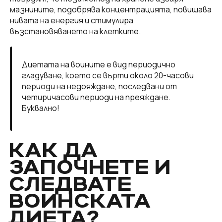
мазнините, подобрява концентрацията, повишава
нивата на енергия и стимулира
възстановяването на клетките.
Диетата на воините е вид периодично
гладуване, което се върти около 20-часови
периоди на недояждане, последвани от
четиричасови периоди на преяждане.
Буквално!
КАК ДА
ЗАПОЧНЕТЕ И
СЛЕДВАТЕ
ВОИНСКАТА
ДИЕТА?