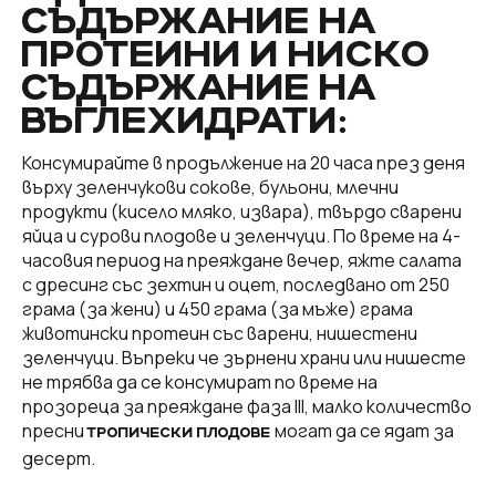
СЪДЪРЖАНИЕ НА
ПРОТЕИНИ И НИСКО
СЪДЪРЖАНИЕ НА
ВЪГЛЕХИДРАТИ:
Консумирайте в продължение на 20 часа през деня
върху зеленчукови сокове, бульони, млечни
продукти (кисело мляко, извара), твърдо сварени
яйца и сурови плодове и зеленчуци. По време на 4-
часовия период на преяждане вечер, яжте салата
с дресинг със зехтин и оцет, последвано от 250
грама (за жени) и 450 грама (за мъже) грама
животински протеин със варени, нишестени
зеленчуци. Въпреки че зърнени храни или нишесте
не трябва да се консумират по време на
прозореца за преяждане фаза III, малко количество
пресни
могат да се ядат за
ТРОПИЧЕСКИ ПЛОДОВЕ
десерт.