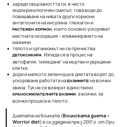
заради свързаността си, в чисто
ендокринологичен смисъл, това води до
повишаване на нивата други хормони,
антагоснити на инсулина: глюкагон и
, които основно ускоряват
РАСТЕЖЕН ХОРМОН
мастната оксидация – елиминирането на
мазнини;
тялото и организмът ни се пречиства
. Изпада се в процес на
ДЕТОКСИКИРА
автофагия, “изяждане“ на мъртви и увредени
клетки.
дори и малкото зеленчуци в диетата водят до
ускоряване работата на
на всички
ЕНЗИМИТЕ
звена. Тук не се визират единствено
, а всички, за
ХРАНОСМИЛАТЕЛНИТЕ ЕНЗИМИ
всички процеси в тялото;
Диетата на воините (
Воинската диета –
Worrior diet
) е създадена през 2001 г. от Ори