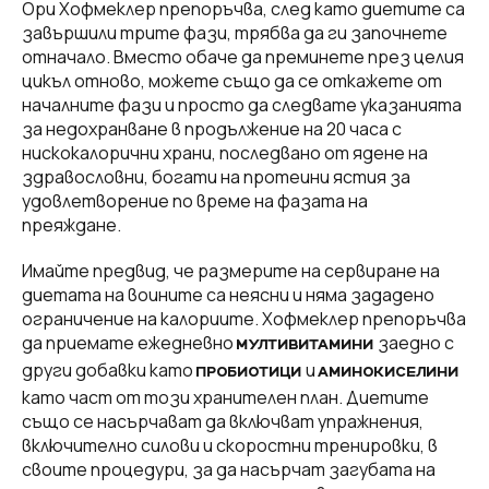
Ори Хофмеклер препоръчва, след като диетите са
завършили трите фази, трябва да ги започнете
отначало. Вместо обаче да преминете през целия
цикъл отново, можете също да се откажете от
началните фази и просто да следвате указанията
за недохранване в продължение на 20 часа с
нискокалорични храни, последвано от ядене на
здравословни, богати на протеини ястия за
удовлетворение по време на фазата на
преяждане.
Имайте предвид, че размерите на сервиране на
диетата на воините са неясни и няма зададено
ограничение на калориите. Хофмеклер препоръчва
да приемате ежедневно
заедно с
МУЛТИВИТАМИНИ
други добавки като
и
ПРОБИОТИЦИ
АМИНОКИСЕЛИНИ
като част от този хранителен план. Диетите
също се насърчават да включват упражнения,
включително силови и скоростни тренировки, в
своите процедури, за да насърчат загубата на