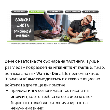
Вече се запознахте със чара на
, тук ще
ФАСТИНГА
разгледам подраздел на
, т.нар.
INTERMITTENT FASTING
воинска диета –
Warrior Diet
. Ще припомня какво
“причинява“
и с какво специално
ФАСТИНГ ДИЕТАТА
войснката диета ще ви помогне:
при
се понижават се нивата на
ФАСТИНГА
, което трябва да се свързва с по-
ИНСУЛИН
бързото отслабване и елеиминиране на
ненужни мазнини;