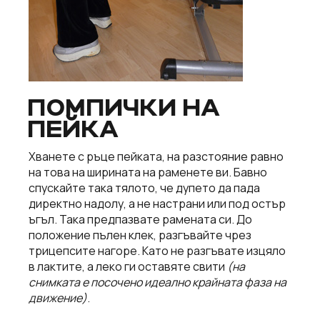
ПОМПИЧКИ НА
ПЕЙКА
Хванете с ръце пейката, на разстояние равно
на това на ширината на раменете ви. Бавно
спускайте така тялото, че дупето да пада
директно надолу, а не настрани или под остър
ъгъл. Така предпазвате рамената си. До
положение пълен клек, разгъвайте чрез
трицепсите нагоре. Като не разгъвате изцяло
в лактите, а леко ги оставяте свити
(на
снимката е посочено идеално крайната фаза на
движение)
.