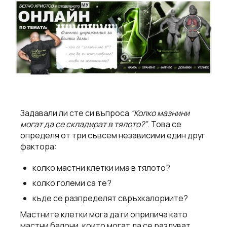
Задавали ли сте си въпроса
“Колко мазнини
могат да се складират в тялото?”
. Това се
определя от три съвсем независими един друг
фактора:
колко мастни клетки има в тялото?
колко големи са те?
къде се разпределят свръхкалориите?
Мастните клетки мога да ги оприлича като
мастни балони, които могат да се раздуват