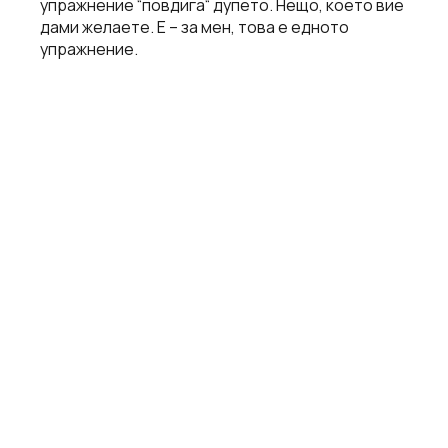
упражнение “повдига“ дупето. Нещо, което вие
дами желаете. Е – за мен, това е едното
упражнение.