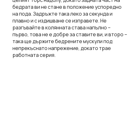
целият торс надолу, докато задната част на
бедрата ви не стане в положение успоредно
на пода. Задръжте така леко за секунда и
плавно и с издишване се изправете. Не
разгъвайте в колянната става напълно –
първо, това не е добре за ставите ви, и второ –
така ще държите бедрените мускули под
непрекъснато напрежение, докато трае
работната серия.