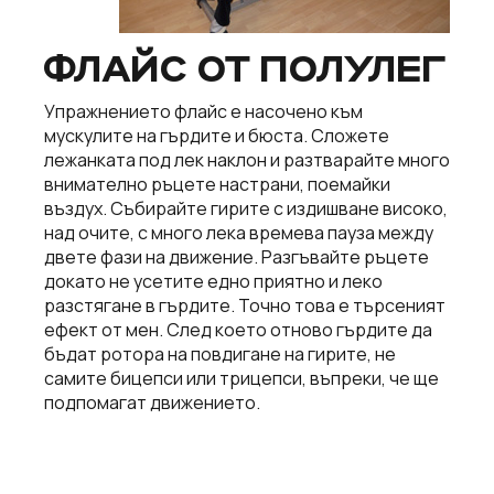
ФЛАЙС ОТ ПОЛУЛЕГ
Упражнението флайс е насочено към
мускулите на гърдите и бюста. Сложете
лежанката под лек наклон и разтварайте много
внимателно ръцете настрани, поемайки
въздух. Събирайте гирите с издишване високо,
над очите, с много лека времева пауза между
двете фази на движение. Разгъвайте ръцете
докато не усетите едно приятно и леко
разстягане в гърдите. Точно това е търсеният
ефект от мен. След което отново гърдите да
бъдат ротора на повдигане на гирите, не
самите бицепси или трицепси, въпреки, че ще
подпомагат движението.