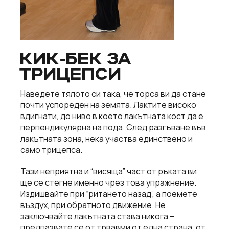
КИК-БЕК ЗА
ТРИЦЕПСИ
Наведете тялото си така, че торса ви да стане
почти успореден на земята. Лактите високо
вдигнати, до ниво в което лакътната кост да е
перпендикулярна на пода. След разгъване във
лакътната зона, нека участва единствено и
само трицепса.
Тази неприятна и “висяща” част от ръката ви
ще се стегне именно чрез това упражнение.
Издишвайте при “ритането назад”, а поемете
въздух, при обратното движение. Не
заключвайте лакътната става никога –
предпазвате се от трвавми от една страна, от