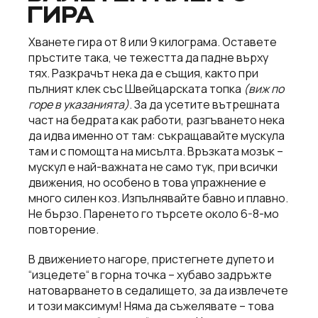
ГИРА
Хванете гира от 8 или 9 килограма. Оставете
пръстите така, че тежестта да падне върху
тях. Разкрачът нека да е същия, както при
пълният клек със Швейцарската топка
(виж по
горе в указанията)
. За да усетите вътрешната
част на бедрата как работи, разгъването нека
да идва именно от там: съкращавайте мускула
там и с помощта на мисълта. Връзката мозък –
мускул е най-важната не само тук, при всички
движения, но особено в това упражнение е
много силен коз. Изпълнявайте бавно и плавно.
Не бързо. Паренето го търсете около 6-8-мо
повторение.
В движението нагоре, пристегнете дупето и
“изцедете“ в горна точка – хубаво задръжте
натоварването в седалището, за да извлечете
и този максимум! Няма да съжелявате – това