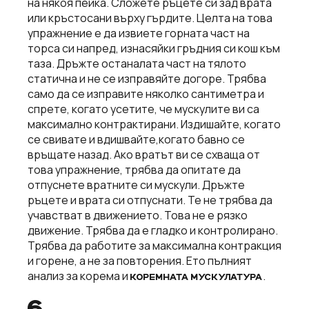
на някоя пейка. Сложете ръцете си зад врата
или кръстосани върху гърдите. Целта на това
упражнение е да извиете горната част на
торса си напред, изнасяйки гръдния си кош към
таза. Дръжте останалата част на тялото
статична и не се изправяйте догоре. Трябва
само да се изправите няколко сантиметра и
спрете, когато усетите, че мускулите ви са
максимално контрактирани. Издишайте, когато
се свивате и вдишвайте,когато бавно се
връщате назад. Ако вратът ви се схваща от
това упражнение, трябва да опитате да
отпуснете вратните си мускули. Дръжте
ръцете и врата си отпуснати. Те не трябва да
учавстват в движението. Това не е рязко
движение. Трябва да е гладко и контролирано.
Трябва да работите за максимална контракция
и горене, а не за повторения. Ето пълният
анализ за корема и
.
КОРЕМНАТА МУСКУЛАТУРА