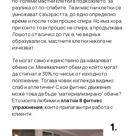
по-големи мастни клетки в подкожието, за
разлика от по-слабите. Тези мастни клетки се
умножават с възрастта, до едно определно
време и после този процес спира. Но има хора,
при които този процес не спира, а продължава.
Лошото от всичко до тук е, че веднъж
образували се, мастните клетки никога не
изчезват.
Те могат само и единствено да намаляват
обема си. Минималният обем до който могат
да стигнат е 30% по-нисък от изходното
положение. Тогава човек изглежда видимо
слаб и атлетичен! С кои фитнес движения
може това да бъде “материализирано“ обаче?
Ето моите любими и
златни 8 фитнес
упражнения
, които прилагам при работа с
клиенти:
1.