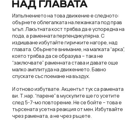
НАД ГЛАВАТА
Изпълнението на това движение е следното:
oбърнете облегалката на лежанката под прав
ъгъл. Лакътната кост трябва да е успоредна на
пода, а раменната перпендикулярна. С
издишване избутайте гиричките нагоре, над
главата. Обърнете внимание, на малката “арка”,
която трябва да се образува – така не
“заключвате” раменната става и давате още
малко амплитуда на движението. Бавно
спускате със поемане на въздух.
И отново избутвате. Акцентът тук са рамената
ви. Т.нар. “парене” в мускулите ще го усетите
след 5-7-мо повторение. Не се бойте – това е
търсената усетна реакция от мен. Избутвайте
чрез рамената, а не чрез ръцете.