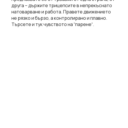
друга – държите трицепсите в непрекъснато
натоварване и работа. Правете движението
не рязко и бързо, а контролирано и плавно.
Търсете и тук чувството на “парене“.