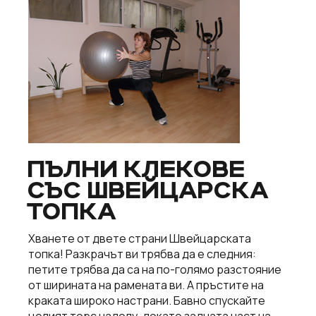
ПЪЛНИ КЛЕКОВЕ
СЪС ШВЕЙЦАРСКА
ТОПКА
Хванете от двете страни Швейцарската
топка! Разкрачът ви трябва да е следния:
петите трябва да са на по-голямо разстояние
от ширината на рамената ви. А пръстите на
краката широко настрани. Бавно спускайте