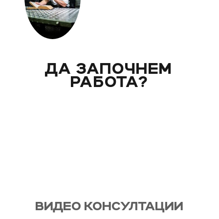
ДА ЗАПОЧНЕМ
РАБОТА?
Вече над 20 години помагам индивидуално на
моите клиенти с цели и нужди, като магистър
по биология. Запознай се със стила ми на
работа и те очаквам на видео консултация, с
мен, от където започва и твоят процес - този
на промяната!
ВИДЕО КОНСУЛТАЦИИ