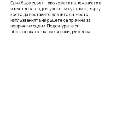
Един бърз съвет – ако кожата на лежанката е
изкуствена, подсигурете си суха част, върху
която да поставите дланите си. Често
изплъзванията на ръцете са причина за
неприятни сцени. Подсигурете си
обстановката – касае всички движения.