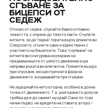
СГЪВАНЕ ЗА
БИЦЕПСИ ОТ
СЕДЕЖ
Отново от седеж, спукайте бавно и плавно
тежестта, с опрени до тялото лакти. Счупете
китките, за да “падне” гирата върху дланите ви.
След което, сгънете само и единствено с
участието на бицепсите. Това “счупване” на
китките ви осигурява изолиране на
предмишниците от цялото движение и ще
направи ръката ви елегантна. Поемете въздух
при спускане, ексцентричната фаза на
движението, а издишвайте при сгъване.
Не задържайте нито в горна, особено в долна
точка от движението. Т.е. разгъването долу не
трябва да е до самият му край! Само по този
начин първо, не вредите на ставата, второ –