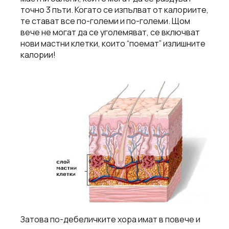
точно 3 пъти. Когато се изпълват от калориите,
те стават все по-големи и по-големи. Щом
вече не могат да се уголемяват, се включват
нови мастни клетки, които “поемат” излишните
калории!
Затова по-дебеличките хора имат в повече и