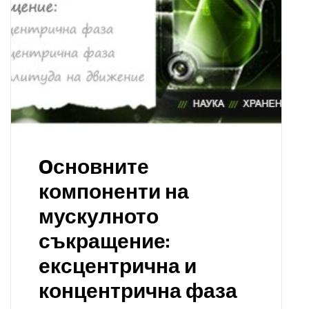
Oсновните
компоненти на
мускулното
съкращение:
ексцентрична и
концентрична фаза