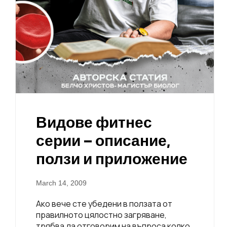
Видове фитнес
серии – описание,
ползи и приложение
March 14, 2009
Ако вече сте убедени в ползата от
правилното цялостно загряване,
трябва да отговорим на въпроса колко