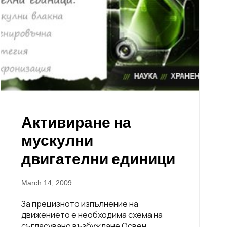
Активиране на
мускулни
двигателни единици
March 14, 2009
За прецизното изпълнение на
движението е необходима схема на
съгласувано възбуждане Освен