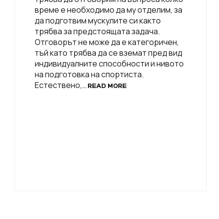
време е необходимо да му отделим, за
да подготвим мускулите си както
трябва за предстоящата задача.
Отговорът не може да е категоричен,
тъй като трябва да се вземат пред вид
индивидуалните способности и нивото
на подготовка на спортиста.
Естествено,…
READ MORE