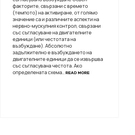
факторите, свързани с времето
(темпото) на активиране, от голямо
значение са и различните аспекти на
нервно-мускулния контрол, свързани
със съгласуване на двигателните
единици (или честотата на
възбуждане). Абсолютно
задължително е възбуждането на
двигателните единици да се извършва
със съгласувана честота. Ако
определената схема…
READ MORE