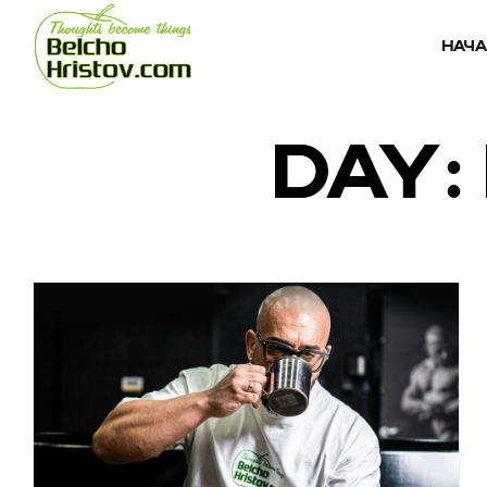
НАЧ
DAY: