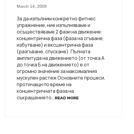
March 14, 2009
За да изпълним конкретно фитнес
упражнение, ние изпълняваме и
осъществяваме 2 фази на движение:
концентрична фаза (фаза на сгъване,
избутване) и ексцентрична фаза
(разгъване, спускане). Пълната
амплитуда на движението (от точка А
до точка Б на движението) е от
огромно значение за максималния
мускулен растеж Основните процеси,
протичащи по време на
концентричната фаза на
съкращението…
READ MORE