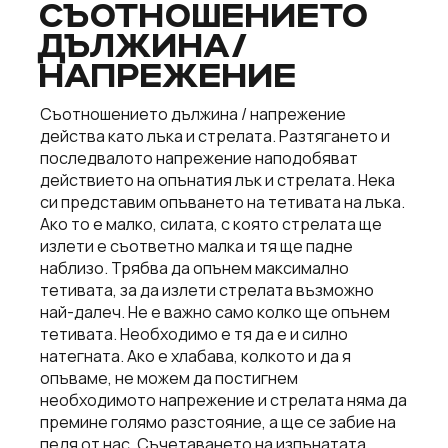
СЪОТНОШЕНИЕТО
ДЪЛЖИНА/
НАПРЕЖЕНИЕ
Съотношението дължина / напрежение
действа като лъка и стрелата. Разтягането и
последвалото напрежение наподобяват
действието на опънатия лък и стрелата. Нека
си представим опъването на тетивата на лъка.
Ако то е малко, силата, с която стрелата ще
излети е съответно малка и тя ще падне
наблизо. Трябва да опънем максимално
тетивата, за да излети стрелата възможно
най-далеч. Не е важно само колко ще опънем
тетивата. Необходимо е тя да е и силно
натегната. Ако е хлабава, колкото и да я
опъваме, не можем да постигнем
необходимото напрежение и стрелата няма да
премине голямо разстояние, а ще се забие на
педя от нас. Съчетаването на изпънатата