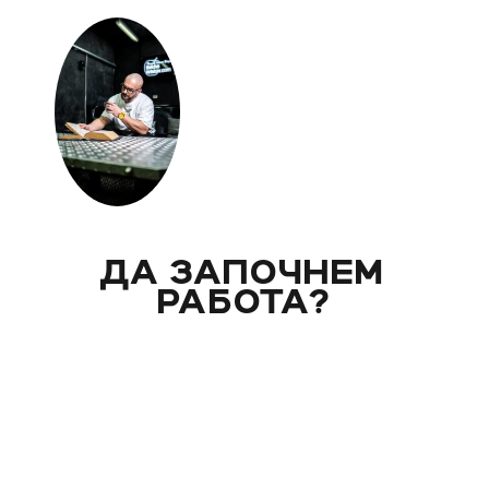
ДА ЗАПОЧНЕМ
РАБОТА?
Вече над 20 години помагам индивидуално на
моите клиенти с цели и нужди, като магистър
по биология. Запознай се със стила ми на
работа и те очаквам на видео консултация, с
мен, от където започва и твоят процес - този
на промяната!