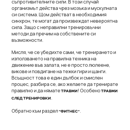
съпротивителните сили. В този случай
организмът действа чрез мозъка и мускулната
си система. Щом действат в необходимия
синхрон, те могат да произвеждат невероятна
сила. Защо с неправилни тренировъчни
методи да пречим на собствените си
възможности.
Мисля, че се убедихте сами, че тренирането и
използването на правилна техника на
движение във залата, не е просто люлеене,
викове и повдигане на тежки гири и щанги.
Всъщност това е един дълбок и смислен
процес, разбира се, ако желаете да тренирате
правилно и да нямате
! Особено
ТРАВМИ
ТРАВМИ
.
СЛЕД ТРЕНИРОВКИ
Обратно към раздел
.
“ФИТНЕС“