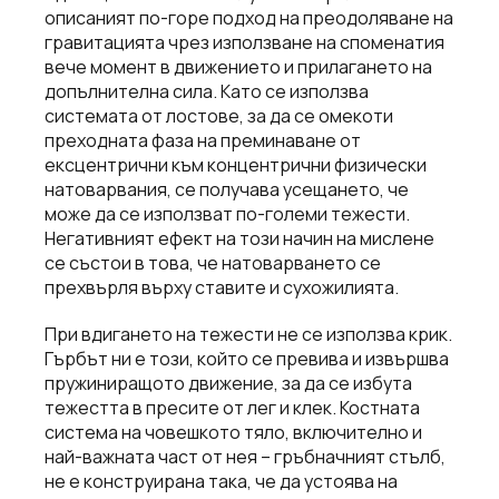
описаният по-горе подход на преодоляване на
гравитацията чрез използване на споменатия
вече момент в движението и прилагането на
допълнителна сила. Като се използва
системата от лостове, за да се омекоти
преходната фаза на преминаване от
ексцентрични към концентрични физически
натоварвания, се получава усещането, че
може да се използват по-големи тежести.
Негативният ефект на този начин на мислене
се състои в това, че натоварването се
прехвърля върху ставите и сухожилията.
При вдигането на тежести не се използва крик.
Гърбът ни е този, който се превива и извършва
пружиниращото движение, за да се избута
тежестта в пресите от лег и клек. Костната
система на човешкото тяло, включително и
най-важната част от нея – гръбначният стълб,
не е конструирана така, че да устоява на