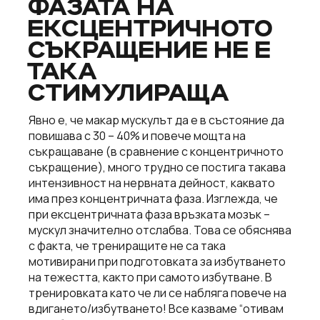
ФАЗАТА НА
ЕКСЦЕНТРИЧНОТО
СЪКРАЩЕНИЕ НЕ Е
ТАКА
СТИМУЛИРАЩА
Явно е, че макар мускулът да е в състояние да
повишава с 30 – 40% и повече мощта на
съкращаване (в сравнение с концентричното
съкращение), много трудно се постига такава
интензивност на нервната дейност, каквато
има през концентричната фаза. Изглежда, че
при ексцентричната фаза връзката мозък –
мускул значително отслабва. Това се обяснява
с факта, че трениращите не са така
мотивирани при подготовката за избутването
на тежестта, както при самото избутване. В
тренировката като че ли се набляга повече на
вдигането/избутването! Все казваме “отивам