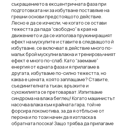
съкращението в ексцентричната фаза при
подготовката ни за избутване поставяме на
грешни основи предстоящото действие.
Лесно е да се изчисли, че когато се остави
тежестта да пада “свободно” в края на
движението и да се използва пружиниращият
ефект на мускулите и ставите в следващото й
избутване, се включват в действие много по-
малък брой мускулни влакна и тренировъчният
ефект е много по-слаб. Като “заемаме”
енергия от едната фаза и я прилагаме в
другата, избутваме по-силно тежестта, но
каква е цената, която заплащаме? Ставите,
съединителната тъкан, връзките и
сухожилията се претоварват. Изпитваме
синдрома на влака беглец! Когато машинистът
насочва влака към крайната гара, той не
форсира локомотива, за да я отблъсне от
перона и по този начин да я изтласка в
обратната посока! Защо трябва да прилагаме