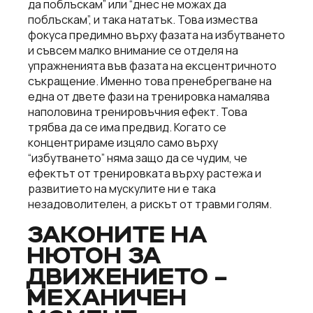
да поблъскам” или “днес не можах да
поблъскам”, и така нататък. Това измества
фокуса предимно върху фазата на избутването
и съвсем малко внимание се отделя на
упражненията във фазата на ексцентричното
съкращение. Именно това пренебрегване на
една от двете фази на тренировка намалява
наполовина тренировъчния ефект. Това
трябва да се има предвид. Когато се
концентрираме изцяло само върху
“избутването” няма защо да се чудим, че
ефектът от тренировката върху растежа и
развитието на мускулите ни е така
незадоволителен, а рискът от травми голям.
ЗАКОНИТЕ НА
НЮТОН ЗА
ДВИЖЕНИЕТО –
МЕХАНИЧЕН