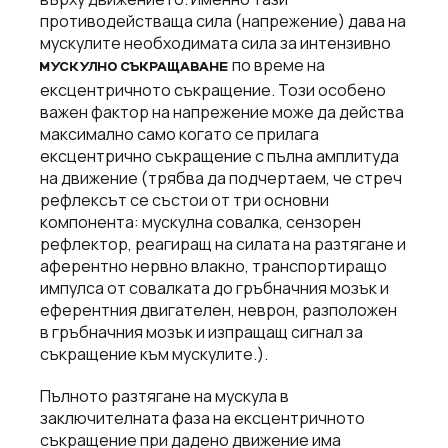
противодействаща сила (напрежение) дава на
мускулите необходимата сила за интензивно
по време на
МУСКУЛНО СЪКРАЩАВАНЕ
ексцентричното съкращение. Този особено
важен фактор на напрежение може да действа
максимално само когато се прилага
ексцентрично съкращение с пълна амплитуда
на движение (трябва да подчертаем, че стреч
рефлексът се състои от три основни
компонента: мускулна совалка, сензорен
рефлектор, реагиращ на силата на разтягане и
аферентно нервно влакно, транспортиращо
импулса от совалката до гръбначния мозък и
еферентния двигателен, неврон, разположен
в гръбначния мозък и изпращащ сигнал за
съкращение към мускулите.).
Пълното разтягане на мускула в
заключителната фаза на ексцентричното
съкращение при дадено движение има