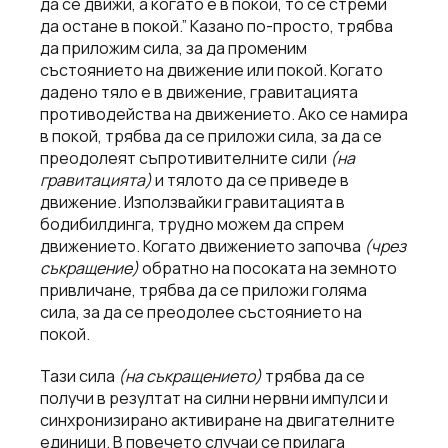
да се движи, а когато е в покой, то се стреми
да остане в покой.” Казано по-просто, трябва
да приложим сила, за да променим
състоянието на движение или покой. Когато
дадено тяло е в движение, гравитацията
противодейства на движението. Ако се намира
в покой, трябва да се приложи сила, за да се
преодолеят съпротивителните сили
(на
гравитацията)
и тялото да се приведе в
движение. Използвайки гравитацията в
бодибилдинга, трудно можем да спрем
движението. Когато движението започва
(чрез
съкращение)
обратно на посоката на земното
привличане, трябва да се приложи голяма
сила, за да се преодолее състоянието на
покой.
Тази сила
(на съкращението)
трябва да се
получи в резултат на силни нервни импулси и
синхронизирано активиране на двигателните
единици. В повечето случаи се прилага