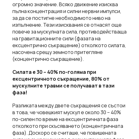
огромно значение. Всяко движение изисква
пълна концентрация и силни нервни импулси,
за да се постигне необходимото ниво на
изпълнение. Тези изисквания се отнасят още
повече за мускулната сила, противодействаща
на гравитационните сили (фазата на
ексцентрично съкращение) отколкото силата,
насочена срещу земното притегляне
(концентрично съкращение).
Силата е 30 – 40% по-голяма при
ексцентричното съкращение, 80% от
мускулните травми се получават в тази
фаза!
Разликата между двете съкращения се състои
в това, че човешкият мускул е около 30 – 40%
по-силен по време на ексцентричната фаза
отколкото при скъсяването (концентричната
фаза). Доскоро се считаше, че повишената