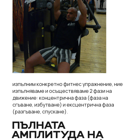
изпълним конкретно фитнес упражнение, ние
изпълняваме и осъществяваме 2 фази на
движение: концентрична фаза (фаза на
сгъване, избутване) и ексцентрична фаза
(разгъване, спускане).
ПЪЛНАТА
АМПЛИТУДА НА