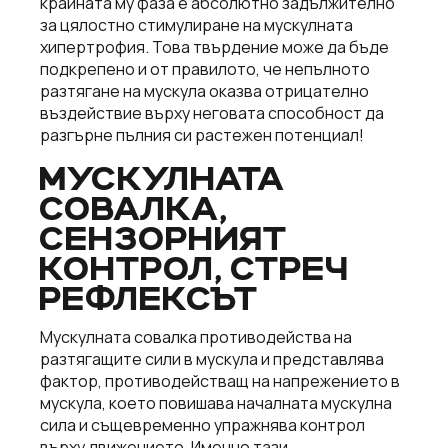
крайната му фаза е абсолютно задължително
за цялостно стимулиране на мускулната
хипертрофия. Това твърдение може да бъде
подкрепено и от правилото, че непълното
разтягане на мускула оказва отрицателно
въздействие върху неговата способност да
разгърне пълния си растежен потенциал!
МУСКУЛНАТА
СОВАЛКА,
СЕНЗОРНИЯТ
КОНТРОЛ, СТРЕЧ
РЕФЛЕКСЪТ
Мускулната совалка противодейства на
разтягащите сили в мускула и представлява
фактор, противодействащ на напрежението в
мускула, което повишава началната мускулна
сила и същевременно упражнява контрол
върху движението. Именно тази