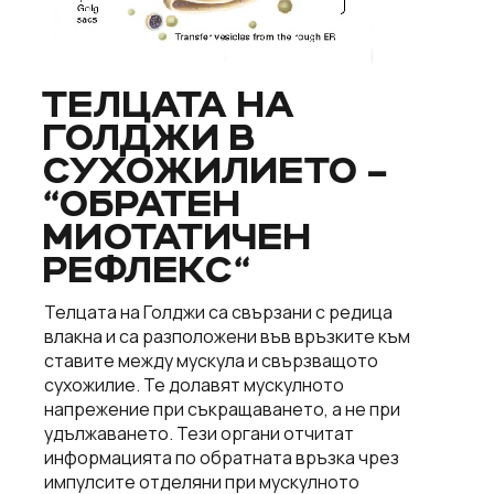
ТЕЛЦАТА НА
ГОЛДЖИ В
СУХОЖИЛИЕТО –
“ОБРАТЕН
МИОТАТИЧЕН
РЕФЛЕКС“
Телцата на Голджи са свързани с редица
влакна и са разположени във връзките към
ставите между мускула и свързващото
сухожилие. Те долавят мускулното
напрежение при съкращаването, а не при
удължаването. Тези органи отчитат
информацията по обратната връзка чрез
импулсите отделяни при мускулното