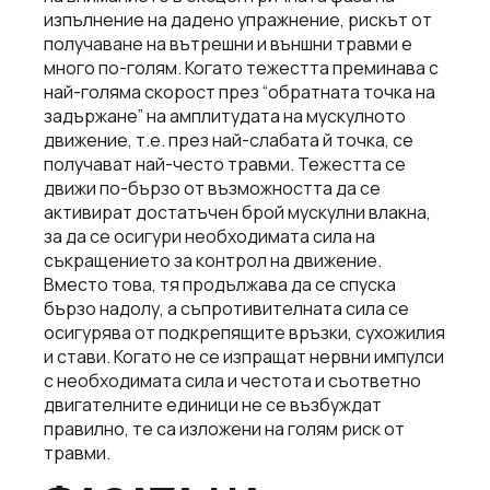
изпълнение на дадено упражнение, рискът от
получаване на вътрешни и външни травми e
много по-голям. Когато тежестта преминава с
най-голяма скорост през “обратната точка на
задържане” на амплитудата на мускулното
движение, т.е. през най-слабата й точка, се
получават най-често травми. Тежестта се
движи по-бързо от възможността да се
активират достатъчен брой мускулни влакна,
за да се осигури необходимата сила на
съкращението за контрол на движение.
Вместо това, тя продължава да се спуска
бързо надолу, а съпротивителната сила се
осигурява от подкрепящите връзки, сухожилия
и стави. Когато не се изпращат нервни импулси
с необходимата сила и честота и съответно
двигателните единици не се възбуждат
правилно, те са изложени на голям риск от
травми.