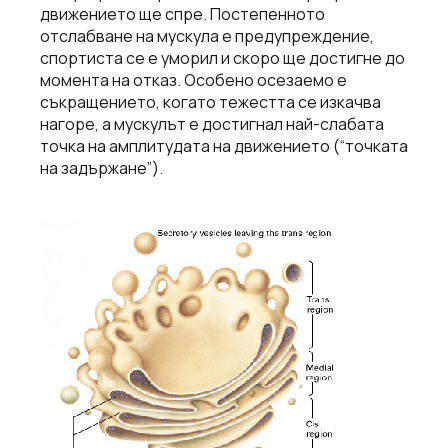
движението ще спре. Постепенното
отслабване на мускула е предупреждение,
спортиста се е уморил и скоро ще достигне до
момента на отказ. Особено осезаемо е
съкращението, когато тежестта се изкачва
нагоре, а мускулът е достигнал най-слабата
точка на амплитудата на движението (“точката
на задържане”).