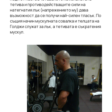
тетива и противодействащите сили на
натегнатия лък (напрежението му) дава
възможност да се получи най-силен тласък. По
същия начин мускулната совалка и телцата на
Голджи служат за лък, а тетивата е съкратения
мускул.