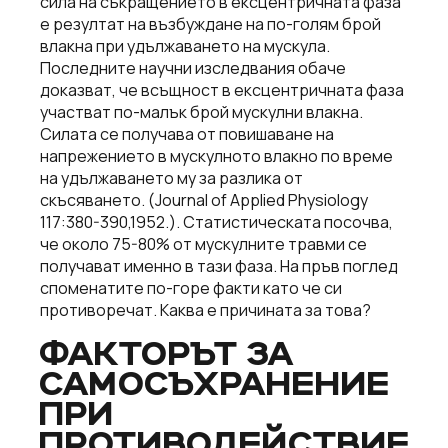
сила на съкращението в ексцентричната фаза
е резултат на възбуждане на по-голям брой
влакна при удължаването на мускула.
Последните научни изследвания обаче
доказват, че всъщност в ексцентричната фаза
участват по-малък брой мускулни влакна.
Силата се получава от повишаване на
напрежението в мускулното влакно по време
на удължаването му за разлика от
скъсяването. (Journal of Applied Physiology
117:380-390,1952.). Статистическата посочва,
че около 75-80% от мускулните травми се
получават именно в тази фаза. На пръв поглед
споменатите по-горе факти като че си
противоречат. Каква е причината за това?
ФАКТОРЪТ ЗА
САМОСЪХРАНЕНИЕ
ПРИ
ПРОТИВОДЕЙСТВИЕ