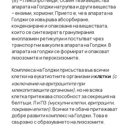
(Б) – гликопротеиди; Освен тези вещества
апарата на Голджи натрупва и други вещества
– ензими, хормони; Прието е, че в апарата на
Голджи се извършва абсорбиране,
кондензиране и опаковане на веществата,
които се синтезират в гранулирания
еноплазмен ретикулум и постъпват чрез
транспортни вакуоли в апарата на Голджи. В
апарата на голджи се формират и опаковат
лизозомите и пероксизомите.
Комплекса на Голджи присъства във всички
клетки на еукатиотните организми и
(с
КЛЕТКИ
изключение на еритроцитите при
млекопитаещите организми)
, но не всяка
клетка притежава способност за секреция на
белтъци, Л и ПЗ
(мускулни клетки, еритроцити,
покривен епител)
. Всички те обаче притежават
добре развити комплекс на Голджи. Това е
свързано с образуването на лизозомите.