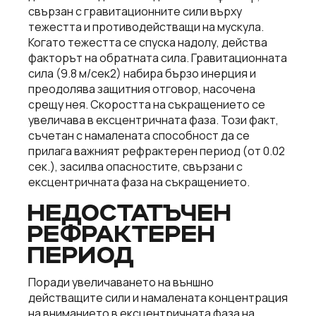
свързан с гравитационните сили върху
тежестта и противодействащи на мускула.
Когато тежестта се спуска надолу, действа
факторът на обратната сила. Гравитационната
сила (9.8 м/сек2) набира бързо инерция и
преодолява защитния отговор, насочена
срещу нея. Скоростта на съкращението се
увеличава в ексцентричната фаза. Този факт,
съчетан с намалената способност да се
прилага важният рефрактерен период (от 0.02
сек.), засилва опасностите, свързани с
ексцентричната фаза на съкращението.
НЕДОСТАТЪЧЕН
РЕФРАКТЕРЕН
ПЕРИОД
Поради увеличаването на външно
действащите сили и намалената концентрация
на вниманието в ексцентричната фаза на