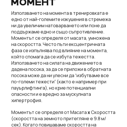
МОМЕНТ
Използването на момента в тренировката е
едно от най-големите изкушения в стремежа
ни да увеличим натоварването или поне да
поддържаме едно и също съпротивление.
Моментът се определя от масата, умножена
на скоростта. Често пъти ексцентричната
фаза се изпълнява под влияние на момента,
който спомага да се избута тежестта.
Използването на силата на движението в
дадена посока, за да се приложи в обратната
посока може да ни улесни да “избутваме все
по-големи тежести” (както е например при
пауърлифтинга), но крие потенциални
опасности и е вредно за мускулната
хипертрофия.
Моментът се определя от Масата
х
Скоростта
(скоростта на земното притегляне е 9.8 м/
сек). Когато повишаваме скоростта на