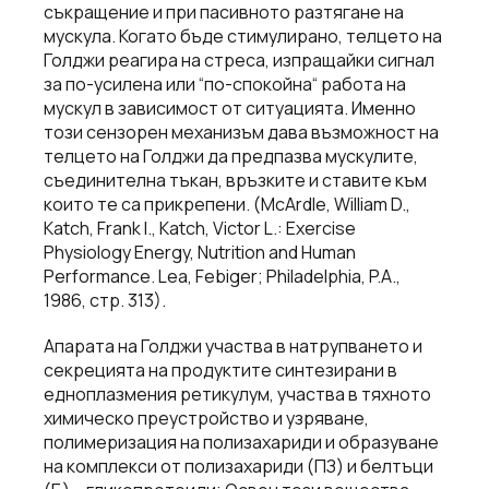
съкращение и при пасивното разтягане на
мускула. Когато бъде стимулирано, телцето на
Голджи реагира на стреса, изпращайки сигнал
за по-усилена или “по-спокойна“ работа на
мускул в зависимост от ситуацията. Именно
този сензорен механизъм дава възможност на
телцето на Голджи да предпазва мускулите,
съединителна тъкан, връзките и ставите към
които те са прикрепени. (McArdle, William D.,
Katch, Frank I., Katch, Victor L.: Exercise
Physiology Energy, Nutrition and Human
Performance. Lea, Febiger; Philadelphia, P.A.,
1986, стр. 313).
Апарата на Голджи участва в натрупването и
секрецията на продуктите синтезирани в
едноплазмения ретикулум, участва в тяхното
химическо преустройство и узряване,
полимеризация на полизахариди и образуване
на комплекси от полизахариди (ПЗ) и белтъци