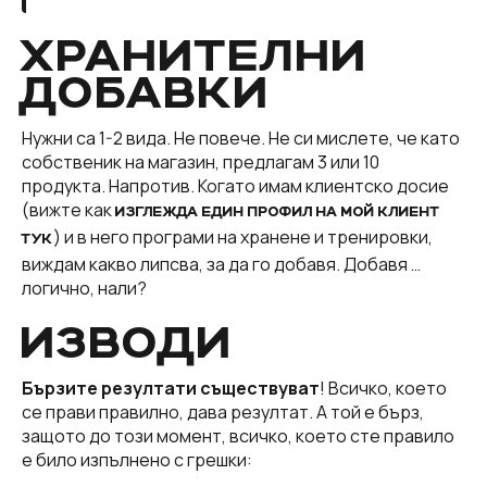
ХРАНИТЕЛНИ
ДОБАВКИ
Нужни са 1-2 вида. Не повече. Не си мислете, че като
собственик на магазин, предлагам 3 или 10
продукта. Напротив. Когато имам клиентско досие
(вижте как
ИЗГЛЕЖДА ЕДИН ПРОФИЛ НА МОЙ КЛИЕНТ
) и в него програми на хранене и тренировки,
ТУК
виждам какво липсва, за да го добавя. Добавя …
логично, нали?
ИЗВОДИ
Бързите резултати съществуват
! Всичко, което
се прави правилно, дава резултат. А той е бърз,
защото до този момент, всичко, което сте правило
е било изпълнено с грешки: