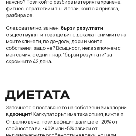
наясно? Този който разбира материята хранене,
фитнес, стратегии и т.н. И този, който я прилага,
разбира се.
Следователно, за мен,
бързи резултати
съществуват
и това ще ви го докажат снимките на
моите клинети, по до-долу, дори и моите
собствени, защо не? Всъщност, нека започнем с
мен самия, с едни т.нар. “бързи резултати“ за
скромните 42 дена:
ДИЕТАТА
Започнете с поставянето на собствени ви калории
в
! Калкулаторът има така опция, вижте я.
ДЕФИЦИТ
Отделно вече, този дефицит дали ще е -20% от
стойността ви, -40% или -5% зависи от
индивидуалните особености на всеки, но цели