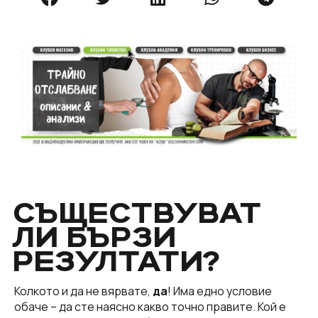
СЪЩЕСТВУВАТ
ЛИ БЪРЗИ
РЕЗУЛТАТИ?
Колкото и да не вярвате,
да
! Има едно условие
обаче – да сте наясно какво точно правите. Кой е