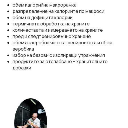
обем калорийна макрорамка
разпределение на калориите по макроси
обем на дефицита калории
термичната обработка на храните
количествата и измерването на храните
пред и следтренировъчно хранене
обем анаеробна част в тренировката и обем
аеробика
избор на базови с изолиращи упражнения
продуктите за отслабване – хранителните
добавки