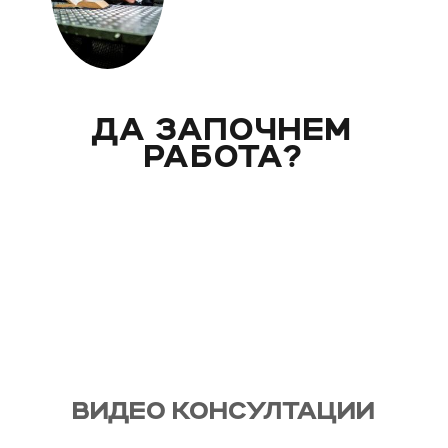
ДА ЗАПОЧНЕМ
РАБОТА?
Вече над 20 години помагам индивидуално на
моите клиенти с цели и нужди, като магистър
по биология. Запознай се със стила ми на
работа и те очаквам на видео консултация, с
мен, от където започва и твоят процес - този
на промяната!
ВИДЕО КОНСУЛТАЦИИ