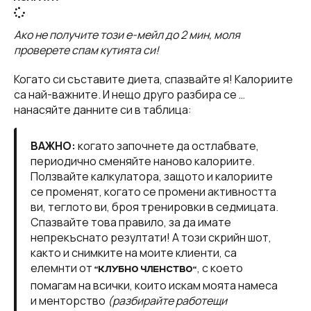
Ако не получите този е-мейл до 2 мин, моля
проверете спам кутията си!
Когато си съставите диета, спазвайте я! Калориите
са най-важните. И нещо друго разбира се …
нанасяйте данните си в таблица:
ВАЖНО:
когато започнете да остлабвате,
периодично сменяйте наново калориите.
Ползвайте калкулатора, защото и калориите
се променят, когато се промени активността
ви, теглото ви, броя тренировки в седмицата.
Спазвайте това правило, за да имате
непрекъснато резултати! А този скрийн шот,
както и снимките на моите клиенти, са
елемнти от
, с което
“КЛУБНО ЧЛЕНСТВО“
помагам на всички, които искам моята намеса
и менторство
(разбирайте работещи