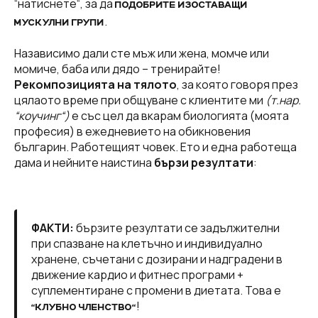
“натиснете“, за да
ПОДОБРИТЕ ИЗОСТАВАЩИ
.
МУСКУЛНИ ГРУПИ
Назависимо дали сте мъж или жена, момче или
момиче, баба или дядо – тренирайте!
Рекомпозицията на тялото
, за която говоря през
цялаото време при общуване с клиентите ми
(т.нар.
“коучинг“)
е със цел да вкарам биологията (моята
професия) в ежедневието на обикновения
българин. Работещият човек. Ето и една работеща
дама и нейните наистина
бързи резултати
:
ФАКТИ:
бързите резултати се задължителни
при спазване на клетъчно и индивидуално
хранене, съчетани с дозирани и надградени в
движение кардио и фитнес програми +
суплементиране с промени в диетата. Това е
!
“КЛУБНО ЧЛЕНСТВО“