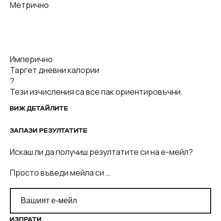
Метрично
Имперично
Таргет дневни калории
?
Тези изчисления са все пак ориентировъчни.
ВИЖ ДЕТАЙЛИТЕ
ЗАПАЗИ РЕЗУЛТАТИТЕ
Искаш ли да получиш резултатите си на е-мейл?
Просто въведи мейла си …
ИЗПРАТИ