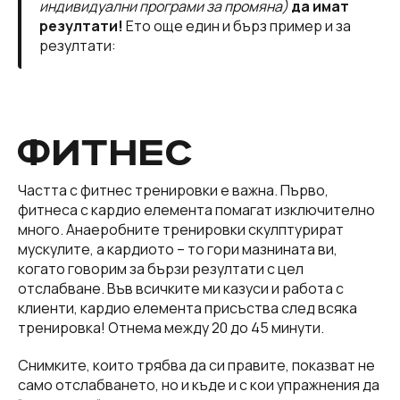
индивидуални програми за промяна)
да имат
резултати!
Ето още един и бърз пример и за
резултати:
ФИТНЕС
Частта с фитнес тренировки е важна. Първо,
фитнеса с кардио елемента помагат изключително
много. Анаеробните тренировки скулптурират
мускулите, а кардиото – то гори мазнината ви,
когато говорим за бързи резултати с цел
отслабване. Във всичките ми казуси и работа с
клиенти, кардио елемента присъства след всяка
тренировка! Отнема между 20 до 45 минути.
Снимките, които трябва да си правите, показват не
само отслабването, но и къде и с кои упражнения да