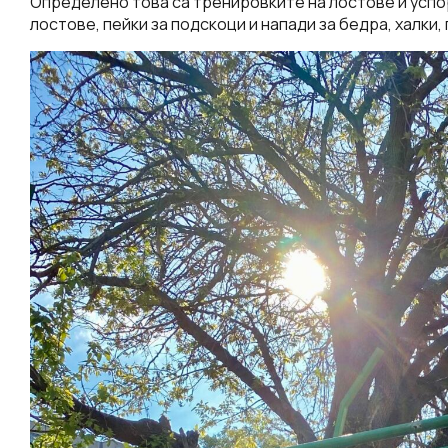
Определено това са тренировките на лостове и успо
лостове, пейки за подскоци и напади за бедра, халки, 