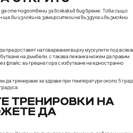
да сте подготвени за всякакъв вид време. Това също
он ще ви изложи на замърсители на въздуха и възможни
 да предоставят натоварвания върху мускулите под всяка
избутване на дъмбели, с такава лежанка можем да правим
чрез флайс, вътрешна гора с избутване на едностранно
м да тренираме за здраве при температури около 5 град
градуса.
ТЕ ТРЕНИРОВКИ НА
ОЖЕТЕ ДА