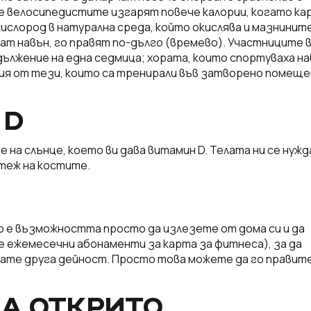
 че велосипедистите изгарят повече калории, когато ка
кислород в натурална среда, който окислява и мазнините
ат навън, го правят по-дълго (времево). Участниците 
ължение на една седмица; хората, които спортуваха на
ния от тези, които са тренирали във затворено помещ
 D
 на слънце, което ви дава витамин D. Телата ни се нуж
стеж на костите.
 е възможността просто да излезете от дома си и да
е ежемесечни абонаменти за карта за фитнеса), за да
швате друга дейност. Просто това можете да го правите
НА ОТКРИТО