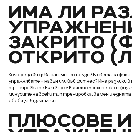
ИМА ЛИ РА
УПРАЖНЕН
ЗАКРИТО (
ОТКРИТО (
Коя среда ви дава най-много ползи? В света на фитн
упражнявате – навън или във фитнес? Има разлики в
тренировките ви и върху вашето психическо и физи
минусите на всеки тип тренировка. За мен и едната
обобщя визията си.
ПЛЮСОВЕ И