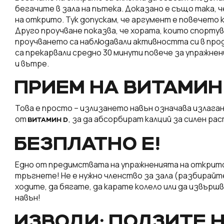
бегачите в зала на пътека. Доказано е също така,
на открито. Тук допускам, че аргумент е повечето 
Друго проучване показва, че хората, които спортув
проучването са наблюдавали активността си в прод
са прекарвали средно 30 минути повече за упражне
и вътре.
ПРИЕМ НА ВИТАМИН
Това е просто – излизането навън означава излагане
от
, за да абсорбират калций за силен ра
ВИТАМИН D
БЕЗПЛАТНО Е!
Едно от предимствата на упражненията на открито
тръгнете! Не е нужно членство за зала (разбирайт
ходите, да бягате, да карате колело или да извър
навън!
ИЗВОДИ: ПОЛЗИТЕ 