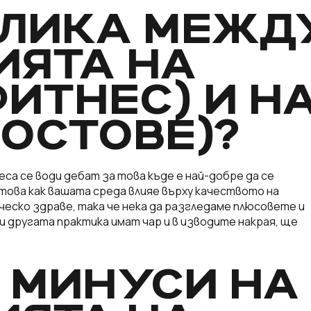
ЗЛИКА МЕЖД
ИЯТА НА
ФИТНЕС) И Н
ЛОСТОВЕ)?
еса се води дебат за това къде е най-добре да се
 това как вашата среда влияе върху качеството на
ческо здраве, така че нека да разгледаме плюсовете и
 и другата практика имат чар и в изводите накрая, ще
 МИНУСИ НА