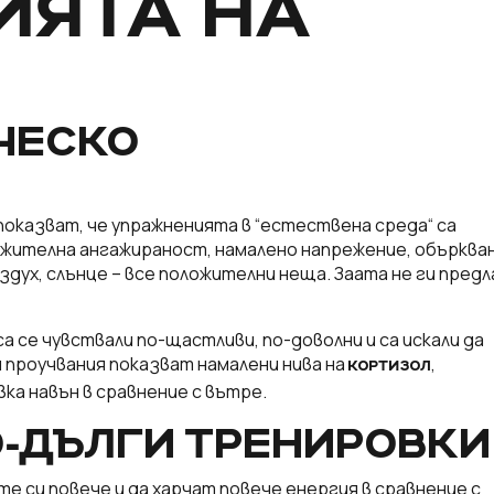
ИЯТА НА
ЧЕСКО
показват, че упражненията в “естествена среда“ са
ложителна ангажираност, намалено напрежение, объркван
ъздух, слънце – все положителни неща. Заата не ги предл
а се чувствали по-щастливи, по-доволни и са искали да
 проучвания показват намалени нива на
,
КОРТИЗОЛ
ка навън в сравнение с вътре.
О-ДЪЛГИ ТРЕНИРОВКИ
е си повече и да харчат повече енергия в сравнение с