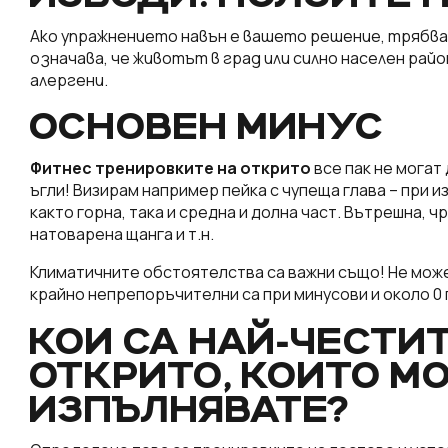
Ако упражнението навън е вашето решение, трябва 
означава, че животът в град или силно населен рай
алергени.
ОСНОВЕН МИНУС
Фитнес тренировките на открито
все пак не могат
ъгли! Визирам например пейка с чупеща глава – при 
както горна, така и средна и долна част. Вътрешна, 
натоварена щанга и т.н.
Климатичните обстоятелства са важни също! Не може
крайно непрепоръчителни са при минусови и около 0 
КОИ СА НАЙ-ЧЕСТИ
ОТКРИТО, КОИТО М
ИЗПЪЛНЯВАТЕ?