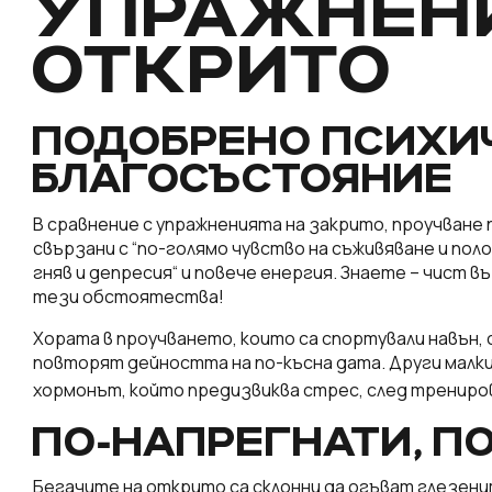
УПРАЖНЕН
ОТКРИТО
ПОДОБРЕНО ПСИХИ
БЛАГОСЪСТОЯНИЕ
В сравнение с упражненията на закрито, проучване 
свързани с “по-голямо чувство на съживяване и по
гняв и депресия“ и повече енергия. Знаете – чист в
тези обстоятества!
Хората в проучването, които са спортували навън, с
повторят дейността на по-късна дата. Други малки
хормонът, който предизвиква стрес, след трениров
ПО-НАПРЕГНАТИ, П
Бегачите на открито са склонни да огъват глезенит