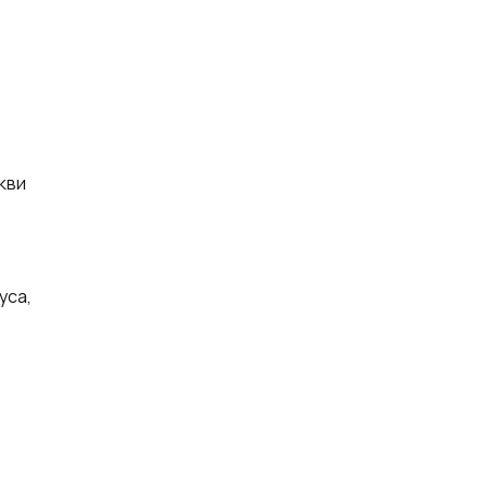
кви
уса,