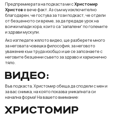
Предпремиерата на подкаста ми с
Христомир
Христов
е вече факт. Аз съм му изключително
благодарен, че гостува за този подкаст, че отдели
от безценното си време, за да предаде урок на
всички млади хора, които са “запалени“ по големите
и здрави мускули.
Ако изгледате жялото видео, ще разберете много
за неговата човешка философия, за неговото
уважение към труда изобщо и ше се запознаете с
неговите безценни съвето за здраво и хармонично
тяло.
ВИДЕО:
Във подкаста, Христомир обеща да сподели с мен и
за вас снимка, на която показва уникалната си
начална форма! На вашето вмимание:
ХРИСТОМИР