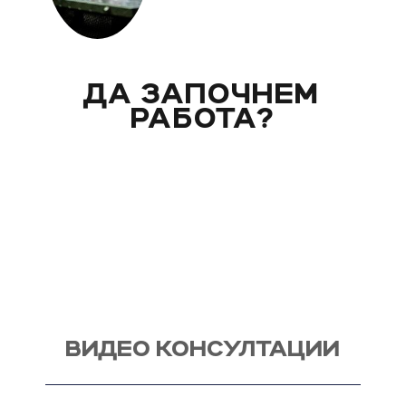
ДА ЗАПОЧНЕМ
РАБОТА?
Вече над 20 години помагам индивидуално на
моите клиенти с цели и нужди, като магистър
по биология. Запознай се със стила ми на
работа и те очаквам на видео консултация, с
мен, от където започва и твоят процес - този
на промяната!
ВИДЕО КОНСУЛТАЦИИ