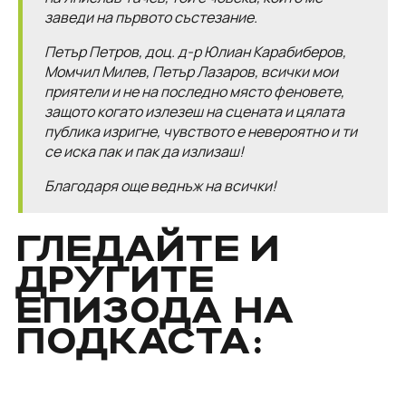
заведи на първото състезание.
Петър Петров, доц. д-р Юлиан Карабиберов,
Момчил Милев, Петър Лазаров, всички мои
приятели и не на последно място феновете,
защото когато излезеш на сцената и цялата
публика изригне, чувството е невероятно и ти
се иска пак и пак да излизаш!
Благодаря още веднъж на всички!
ГЛЕДАЙТЕ И
ДРУГИТЕ
ЕПИЗОДА НА
ПОДКАСТА: