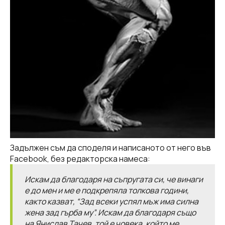
Задължен съм да споделя и написаното от него във
Facebook, без редакторска намеса:
Искам да благодаря на съпругата си, че винаги
е до мен и ме е подкрепяла толкова години,
както казват, “Зад всеки успял мъж има силна
жена зад гърба му”. Искам да благодаря също
на Янислав Тачев, той е човека, който ме