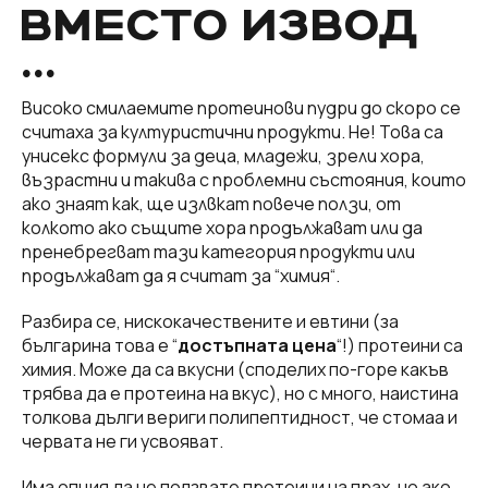
ВМЕСТО ИЗВОД
…
Високо смилаемите протеинови пудри до скоро се
считаха за културистични продукти. Не! Това са
унисекс формули за деца, младежи, зрели хора,
възрастни и такива с проблемни състояния, които
ако знаят как, ще излвкат повече ползи, от
колкото ако същите хора продължават или да
пренебрегват тази категория продукти или
продължават да я считат за “химия“.
Разбира се, нискокачествените и евтини (за
българина това е “
достъпната цена
“!) протеини са
химия. Може да са вкусни (споделих по-горе какъв
трябва да е протеина на вкус), но с много, наистина
толкова дълги вериги полипептидност, че стомаа и
червата не ги усвояват.
Има опция да не ползвате протеини на прах, но ако