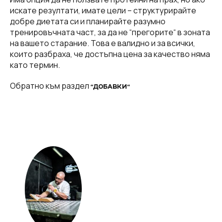
искате резултати, имате цели – структурирайте
добре диетата си и планирайте разумно
тренировъчната част, за да не “прегорите“ в зоната
на вашето старание. Това е валидно и за всички,
които разбраха, че достъпна цена за качество няма
като термин.
Обратно към раздел
“ДОБАВКИ“