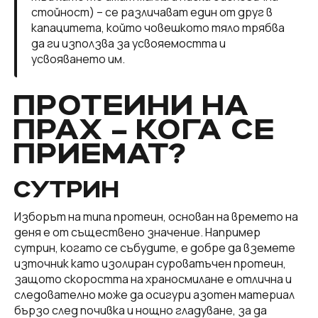
стойност) – се различават един от друг в
капацитета, който човешкото тяло трябва
да ги използва за усвояемостта и
усвояването им.
ПРОТЕИНИ НА
ПРАХ – КОГА СЕ
ПРИЕМАТ?
СУТРИН
Изборът на типа протеин, основан на времето на
деня е от съществено значение. Например
сутрин, когато се събудите, е добре да вземете
източник като изолиран суроватъчен протеин,
защото скоростта на храносмилане е отлична и
следователно може да осигури азотен материал
бързо след почивка и нощно гладуване, за да