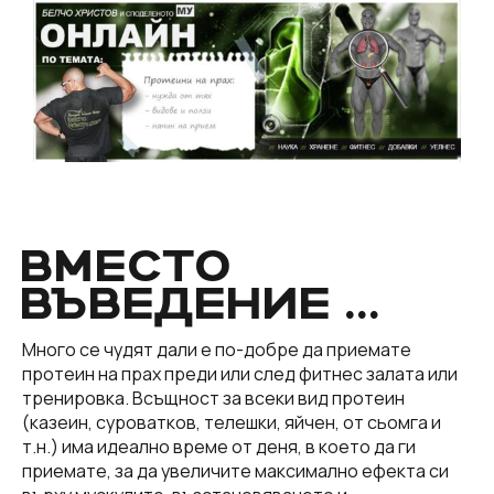
ВМЕСТО
ВЪВЕДЕНИЕ …
Много се чудят дали е по-добре да приемате
протеин на прах преди или след фитнес залата или
тренировка. Всъщност за всеки вид протеин
(казеин, суроватков, телешки, яйчен, от сьомга и
т.н.) има идеално време от деня, в което да ги
приемате, за да увеличите максимално ефекта си