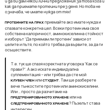
и да ви дам някои лични предложения за това кога и
как да приемате протеини през деня. Но това не
означава, че имате нужда от тях!
приемайте ако имате нужда и
ПРОТЕИНИТЕ НА ПРАХ
спазвате конкретна цел. Всеки протеин има своя
собствена калоричност, аминокиселинна стойност
и изборът “Да приемам ли протеин“ зависи от
целите и пътя, по който трябва да вървите, за да ги
осъществите.
Т.е. тук ще спазя коректната уговорка “Как се
прави?“. А ако искате индивидуална
суплементация – или трябва да сте мой
или
. Там ще разберете
КЛУБЕН ЧЛЕН
СТУДЕНТ
вече тънкостите протеин или аминокиселини.
Или … просто да разчитаме на
или на
ПРЕДТРЕНИРОВЪЧНОТО ХРАНЕНЕ
? Пъзелът става
СЛЕДТРЕНИРОВЪЧНОТО ХРАНЕНЕ
интересен.