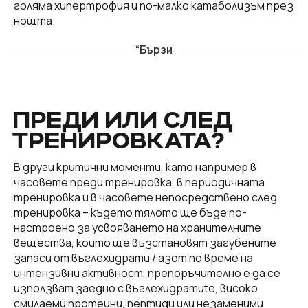
голяма хипертрофия и по-малко катаболизъм през
нощта.
“Бързи
ПРЕДИ ИЛИ СЛЕД
ТРЕНИРОВКАТА?
В други критични моменти, като например в
часовете преди тренировка, в периодичната
тренировка и в часовете непосредствено след
тренировка – където тялото ще бъде по-
настроено за усвояването на хранителните
вещества, които ще възстановят загубените
запаси от въглехидрати / азот по време на
интензивни активност, препоръчително е да се
използват заедно с въглехидратиte, високо
смилаеми протеини, пептиди или незаменими