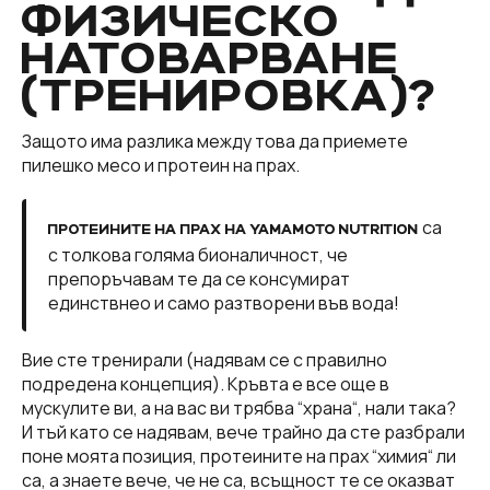
ФИЗИЧЕСКО
НАТОВАРВАНЕ
(ТРЕНИРОВКА)?
Защото има разлика между това да приемете
пилешко месо и протеин на прах.
са
ПРОТЕИНИТЕ НА ПРАХ НА YAMAMOTO NUTRITION
с толкова голяма бионаличност, че
препоръчавам те да се консумират
единствнео и само разтворени във вода!
Вие сте тренирали (надявам се с правилно
подредена концепция). Кръвта е все още в
мускулите ви, а на вас ви трябва “храна“, нали така?
И тъй като се надявам, вече трайно да сте разбрали
поне моята позиция, протеините на прах “химия“ ли
са, а знаете вече, че не са, всъщност те се оказват