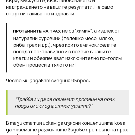
върху мускулите, възстановяването и
надграждането на вашите резултати. Не само
спортни такива, но и здравни.
не са “химия“, а извлек от
ПРОТЕИНИТЕ НА ПРАХ
натурални суровини (телешко месо, мляко,
риба, грах и др.), чрез които аминокиселите
попадат по-правилно и в повече в нашите
клетки и обезпечават изключително по-голям
обем процеси в тялото ни!
Често ми задават следния въпрос:
“Трябва ли да се приемат протеин на прах
преди или след фитнес залата?“
В тази статия искам да изясня концепцията кога
да приемате различните видове протеини на прах