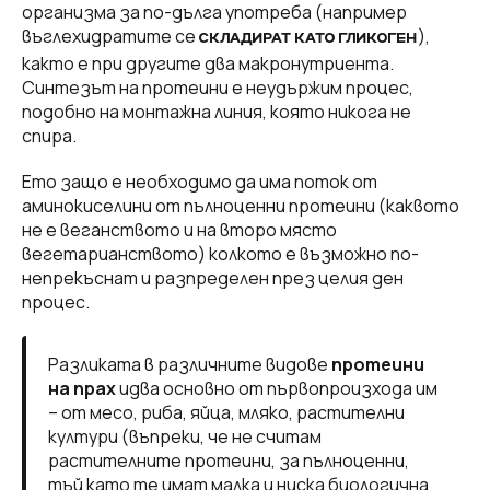
организма за по-дълга употреба (например
въглехидратите се
),
СКЛАДИРАТ КАТО ГЛИКОГЕН
както е при другите два макронутриента.
Синтезът на протеини е неудържим процес,
подобно на монтажна линия, която никога не
спира.
Ето защо е необходимо да има поток от
аминокиселини от пълноценни протеини (каквото
не е веганството и на второ място
вегетарианството) колкото е възможно по-
непрекъснат и разпределен през целия ден
процес.
Разликата в различните видове
протеини
на прах
идва основно от първопроизхода им
– от месо, риба, яйца, мляко, растителни
култури (въпреки, че не считам
растителните протеини, за пълноценни,
тъй като те имат малка и ниска биологична