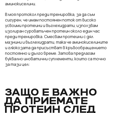
аминокиселини.
В моя протокол преди тренировка, за да съм
сигурен, че имам постоянен поток от високо
усвоими протеини и въглехидрати, използвам
изолиран суроватъчен протеин около един час
преди тренировка. Смесвам протеини с дял
мазнини и въглехидрати, така че аминокиселините
и глюкозата да присъстват в кръвообращението
постоянно и дълго време. Затова предлагам
буквално иноватични суплементи, които са точно
за тази цел:
ЗАЩО Е ВАЖНО
ДА ПРИЕМАТЕ
ПРОТЕИН СЛЕД