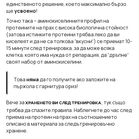
единственото решение, което максимално бързо
ще
усвоено
!
Точно така – аминокиселиннитя профил на
протеините на прах с висока биологична стойност
(затова истинките протеини трябва леко да ви
киселеят и да не са толкова “вкусни“) се приемат 10-
15 минути след тренировка, за да може всяка
клетка, която има нужда от репарация, да “дръпне“
своят набор от аминокиселини.
Това
няма
да го получите ако заложите на
пържола с гарнитура ориз!
Вече за
, тук също
ХРАНЕНЕТО ВИ СЛЕД ТРЕНИРОВКА
трябва да спазите правила. Наблегнете до час след
приема на протеин на прах на съотношението
описано в материала за следътренировъчно
хранене.