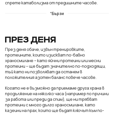
спрете катаболизма от предишните часове.
“Бързи
ПРЕЗ ДЕНЯ
През деня обаче, извън тренировките,
протеините, които изискват по-бавно
храносмилане – като яйчни протеини или месни
протеини – ще бъдат значително по-подходящи,
тъй като ни позволяват да останем в
положителния азотен баланс повече часове.
Когато не е възможно да приемаме друга храна в
продължение на няколко часа (например по причини
за работа или преди да спим), ще ни трябват
протеини с много дълго храносмилане, като
казеини на прах, които ще бъдат ключът към по-