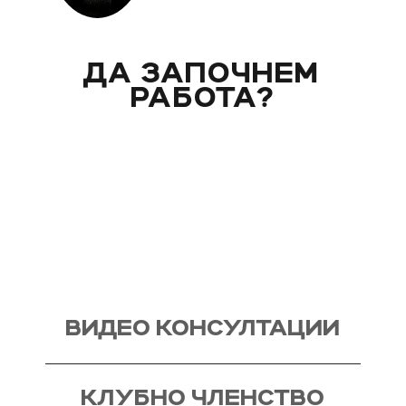
ДА ЗАПОЧНЕМ
РАБОТА?
Вече над 20 години помагам индивидуално на
моите клиенти с цели и нужди, като магистър
по биология. Запознай се със стила ми на
работа и те очаквам на видео консултация, с
мен, от където започва и твоят процес - този
на промяната!
ВИДЕО КОНСУЛТАЦИИ
КЛУБНО ЧЛЕНСТВО