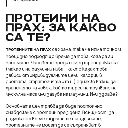
ПРОТЕИНИ НА
ПРАХ: ЗА КАКВО
СА ТЕ?
са храна, така че няма точно и
ПРОТЕИНИТЕ НА ПРАХ
прецизно подходящо време за това, кога да ги
приемате. Часовете преди и след тренировка са
(макар и на различни нива – както казах това
зависи от индивидуалните цели, калории в
диетата, стратегията и т.н.) еднакво важни за
храненето на човек, който търси натрупване на
мускулна маса или загуба на мазнини. Или здраве?
Основната цел трябва да бъде постоянно
снабдяване с протеин през деня. Всъщност, за
разлика от въглехидратите и мазнините,
протеините не могат да се съхраняват в