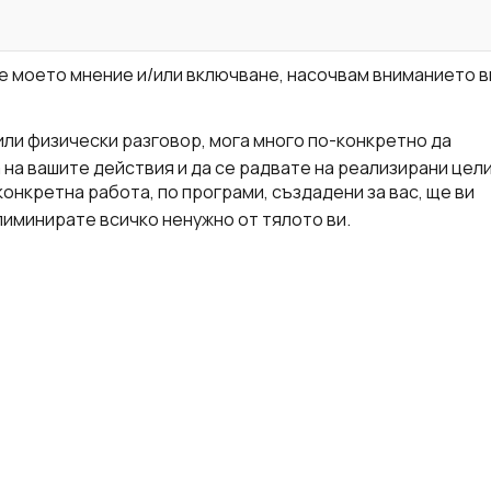
е моето мнение и/или включване, насочвам вниманието в
 или физически разговор, мога много по-конкретно да
на вашите действия и да се радвате на реализирани цели
 конкретна работа, по програми, създадени за вас, ще ви
лиминирате всичко ненужно от тялото ви.