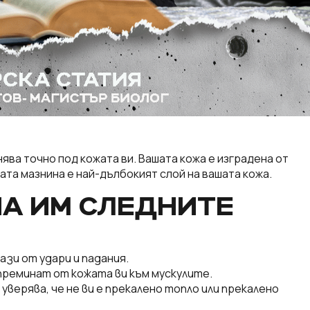
нява точно под кожата ви. Вашата кожа е изградена от
ата мазнина е най-дълбокият слой на вашата кожа.
А ИМ СЛЕДНИТЕ
ази от удари и падания.
преминат от кожата ви към мускулите.
верява, че не ви е прекалено топло или прекалено