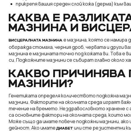
прикрепя вашия среден слой кожа (дерма) към ва
КАКВА Е РАЗЛИКА
МАЗНИНА И ВИСЦЕ
е мазнина, която се намира д
ВИСЦЕРАЛНАТА МАЗНИНА
обгражда стомаха, черния дроб, червата и други ва
мазнина е мазнината точно под кожата ви. Това е
си. Подкожните мазнини се събират главно около ха
КАКВО ПРИЧИНЯВА
МАЗНИНИ?
Генетиката определя количеството подкожна мазнин
мазнини. Факторите на околната среда играят важн
течение на времето. Нездравословното хранене с г
са основните фактори на околната среда, които мо
Може също да имате повече подкожни мазнини, ако 
дейност. Ако имате
или сте резистентни к
ДИАБЕТ