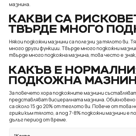
мазнина.
КАКВИ СА РИСКОВЕ
ТВЪРДЕ МНОГО ПО
Някои подкожни мазнини са полезни за тялото ви. Т
много други функции. Твърде много подкожни мазни
твърде много подкожна мазнина, това често е знак
КАКЪВ Е НОРМАЛНИ
ПОДКОЖНА МАЗНИ
За повечето хора подкожните мазнини съставляват
представляват висцералната мазнина. Обикновено 
са около 15 до 20% от теглото ви. Повече от това н
грижи към тялото, а под 7-8% подкожни мазнини е п
дълъг период от време.
“Какво