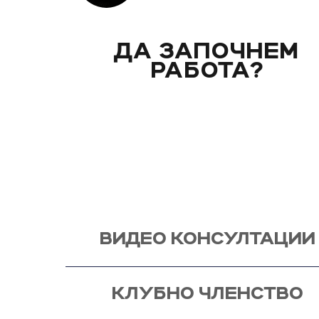
ДА ЗАПОЧНЕМ
РАБОТА?
Вече над 20 години помагам индивидуално на 
клиенти с цели и нужди, като магистър по биол
Запознай се със стила ми на работа и те очак
видео консултация, с мен, от където започва и
процес - този на промяната!
ВИДЕО КОНСУЛТАЦИИ
КЛУБНО ЧЛЕНСТВО