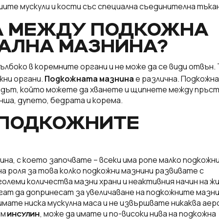
шите мускули и кости със специална съединителна тъкан
ТА МЕЖДУ ПОДКОЖНА
РАЛНА МАЗНИНА?
ълбоко в коремните органи и не може да се види отвън.
жни органи.
Подкожната мазнина
е различна. Подкожн
 видът, който можете да хванете и щипнете между пръс
нша, дупето, бедрата и корема.
 ПОДКОЖНИТЕ
а, с което започвате – всеки има pone малко подкожн
а роля за това колко подкожни мазнини развивате с
олеми количества мазни храни и неактивния начин на ж
гат да допринесат за увеличаване на подкожните мазни
имате ниска мускулна маса и не извършвате никаква аер
ъм
, може да имате и по-високи нива на подкожна
ИНСУЛИН