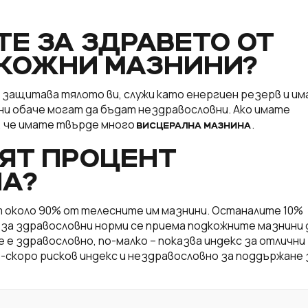
ТЕ ЗА ЗДРАВЕТО ОТ
ДКОЖНИ МАЗНИНИ?
я защитава тялото ви, служи като енергиен резерв и им
ни обаче могат да бъдат нездравословни. Ако имате
, че имате твърде много
.
ВИСЦЕРАЛНА МАЗНИНА
ЯТ ПРОЦЕНТ
НА?
 около 90% от телесните им мазнини. Останалите 10%
за здравословни норми се приема подкожните мазнини 
е е здравословно, по-малко – показва индекс за отлични
о-скоро рисков индекс и нездравословно за поддържане 