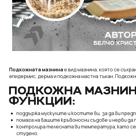
Подкожната мазнина
е вид мазнина, която се съхра
епидермис, дерма и подкожна мастна тъкан. Подкожн
ПОДКОЖНА МАЗНИН
ФУНКЦИИ:
поддържа мускулите и костите ви, за да ви предп
помага на вашите кръвоносни съдове и нерви да 
контролира телесната ви температура, като се у
студено.