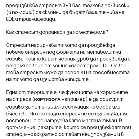
предизвиква стресът във вас, толкова по-високи
(и по-лоши) са склонни да бъдат вашите нива на
LDL и триглицериди.
Как стресът допринася за холестерола?
Стресът насърчава тялото да произвежда
повече енергия под формата на метаболитни
горива, които карат черния дроб да произвежда и
отделя повече от лошия холестерол, LDL. Освен
това стресът може да попречи на способността
на тялото да изчиства липидите.
Една от теориите е, че функцията на хормоните
на стреса (
например) е да осигурят
КОРТИЗОЛА
гориво за потенциална ситуация на борба или
бягство. Но ако тази енергия не се използва, тя
постепенно се натрупва като мастна тъкан. В
допълнение, захарите, които се произвеждат при
стрес, многократно остават неизползвани и в