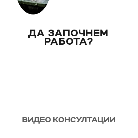
ДА ЗАПОЧНЕМ
РАБОТА?
Вече над 20 години помагам индивидуално на
моите клиенти с цели и нужди, като магистър
по биология. Запознай се със стила ми на
работа и те очаквам на видео консултация, с
мен, от където започва и твоят процес - този
на промяната!
ВИДЕО КОНСУЛТАЦИИ