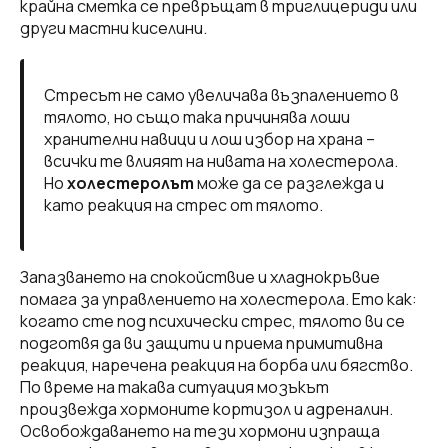
крайна сметка се превръщат в триглицериди или
други мастни киселини.
Стресът не само увеличава възпалението в
тялото, но също така причинява лоши
хранителни навици и лош избор на храна –
всички те влияят на нивата на холестерола.
Но
холестеролът
може да се разглежда и
като реакция на стрес от тялото.
Запазването на спокойствие и хладнокръвие
помага за управлението на холестерола. Ето как:
когато сте под психически стрес, тялото ви се
подготвя да ви защити и приема примитивна
реакция, наречена реакция на борба или бягство.
По време на такава ситуация мозъкът
произвежда хормоните кортизол и адреналин.
Освобождаването на тези хормони изпраща