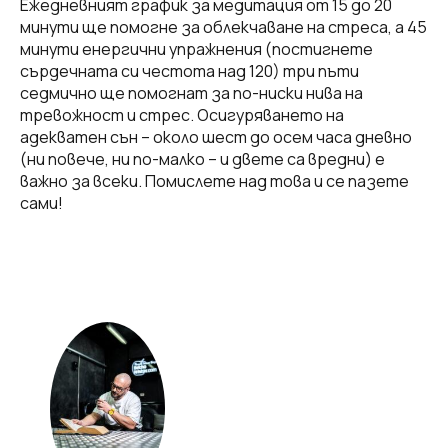
Ежедневният график за медитация от 15 до 20
минути ще помогне за облекчаване на стреса, а 45
минути енергични упражнения (постигнете
сърдечната си честота над 120) три пъти
седмично ще помогнат за по-ниски нива на
тревожност и стрес. Осигуряването на
адекватен сън – около шест до осем часа дневно
(ни повече, ни по-малко – и двете са вредни) е
важно за всеки. Помислете над това и се пазете
сами!