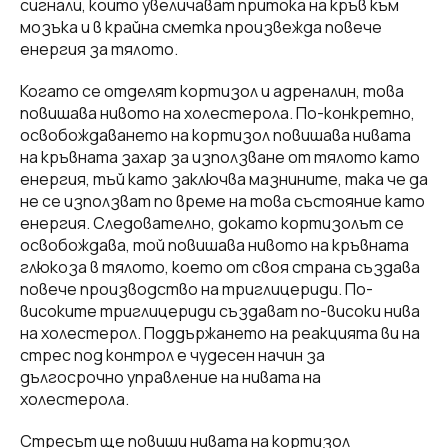
сигнали, които увеличават притока на кръв към
мозъка и в крайна сметка произвежда повече
енергия за тялото.
Когато се отделят кортизол и адреналин, това
повишава нивото на холестерола. По-конкретно,
освобождаването на кортизол повишава нивата
на кръвната захар за използване от тялото като
енергия, тъй като заключва мазнините, така че да
не се използват по време на това състояние като
енергия. Следователно, докато кортизолът се
освобождава, той повишава нивото на кръвната
глюкоза в тялото, което от своя страна създава
повече производство на триглицериди. По-
високите триглицериди създават по-високи нива
на холестерол. Поддържането на реакцията ви на
стрес под контрол е чудесен начин за
дългосрочно управление на нивата на
холестерола.
Стресът ще повиши нивата на кортизол