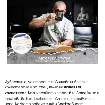
Известно е, че стресът повишава нивата на
холестерола и по-специално на
ЛОШИЯ LDL
. Количеството стрес в живота ви не е
ХОЛЕСТЕРОЛ
толкова важно, колкото това как се справяте с
него. Колкото повече гняв и враждебност