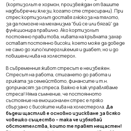
(кортизолът е хормон, произвеждан от вашите
надбъбречни жлези, когато сте стресирани). При
стрес кортизолът доставя глюкоза на тялото,
за да помогне на механизма “бий се или бягай“ да
функционира правилно. Ако кортизолът
постоянно прави това, нивата на кръвната захар
остават постоянно високи, което може да доведе
не само до хипо/хипергликемия и диабет, но и до
повишени нива на холестерол.
В съвременния живот стресът е неизбежен.
Стресът на работа, стигането до работа и
грижата за семейството, финансите и т.н.
допринасят за стреса. Важно е как управляваме
стреса! Няма съмнение, че постоянното
състояние на емоционален стрес е пряко
свързано с високите нива на холестерола.
Да
бъдеш щастлив е основно изискване за всяко
човешко същество – така че избягвай
обстоятелства, които те правят нещастен!