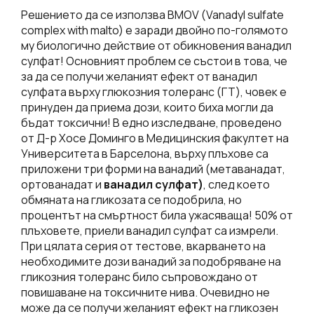
Решението да се използва BMOV (Vanadyl sulfate
complex with malto) е заради двойно по-голямото
му биологично действие от обикновения ванадил
сулфат! Основният проблем се състои в това, че
за да се получи желаният ефект от ванадил
сулфата върху глюкозния толеранс (ГТ), човек е
принуден да приема дози, които биха могли да
бъдат токсични! В едно изследване, проведено
от Д-р Хосе Доминго в Медицинския факултет на
Университета в Барселона, върху плъхове са
приложени три форми на ванадий (метаванадат,
ортованадат и
ванадил сулфат)
, след което
обмяната на гликозата се подобрила, но
процентът на смъртност била ужасяваща! 50% от
плъховете, приели ванадил сулфат са измрели.
При цялата серия от тестове, вкарването на
необходимите дози ванадий за подобряване на
гликозния толеранс било съпровождано от
повишаване на токсичните нива. Очевидно не
може да се получи желаният ефект на гликозен