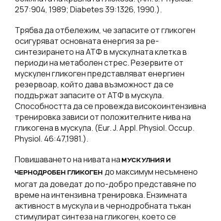
257:904, 1989; Diabetes 39:1326, 1990.).
Трябва да отбележим, че запасите от гликоген
осигуряват основната енергия за ре-
синтезирането на АТФ в мускулната клетка в
периоди на метаболен стрес. Резервите от
мускулен гликоген представляват енергиен
резервоар, който дава възможност да се
поддържат запасите от АТФ в мускула.
Способността да се провежда високоинтензивна
тренировка зависи от положителните нива на
гликогена в мускула. (Eur. J. Appl. Physiol. Occup.
Physiol. 46:47,1981.).
Повишаването на нивата на
МУСКУЛНИЯ И
до максимум несъмнено
ЧЕРНОДРОБЕН ГЛИКОГЕН
могат да доведат до по-добро представяне по
време на интензивна тренировка. Ензимната
активност в мускула и в чернодробната тъкан
стимулират синтеза на гликоген, което се