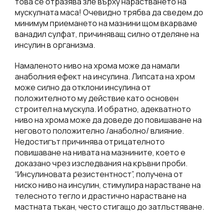
това се отразява зле върху нарастването на
мускулната маса! Очевидно трябва да сведем до
минимум приемането на мазнини щом вкарваме
ванадил сулфат, причиняващ силно отделяне на
инсулин в организма.
Намаленото ниво на хрома може да намали
анаболния ефект на инсулина. Липсата на хром
може силно да отклони инсулина от
положителното му действие като основен
строител на мускула. И обратно, адекватното
ниво на хрома може да доведе до повишаване на
неговото положително /анаболно/ влияние.
Недостигът причинява отрицателното
повишаване на нивата на мазнините, което е
доказано чрез изследвания на кръвни проби.
“Инсулиновата резистентност”, получена от
ниско ниво на инсулин, стимулира нарастване на
телесното тегло и драстично нарастване на
мастната тъкан, често стигащо до затлъстяване.