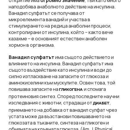
откритие има
огромно значение
, тъй като много
наподобява анаболното действие на инсулина.
Ванадил сулфатът се получава от
микроелемента ванадий и участва в
стимулирането на редица анаболни процеси,
контролирани от инсулина, който – както вече
казахме – е основният естествен анаболен
хормон в организма.
Ванадил сулфатът
има същото действието и
влиянието на инсулина. Ванадил сулфатът има
същото въздействие като инсулина и води до
силно изтласкване на запасите от глюкоза и
аминокиселини към мускулите. Освен това, той
повишава запасите на
и спомага
ГЛИКОГЕНА
протеиновия синтез. Според последните научни
изследвания с животни, страдащи от
,
ДИАБЕТ
приемането на добавка от ванадил сулфат чрез
устата може да възстанови повишаването на
глюкозата в тъканите, синтеза на гликоген и
обмяната на кръвната глюкоза. (Am. J. Physical.