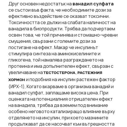
Друг основен недостатък на
ванадил сулфата
се състои във факта, че необходимите дози за
ефективно въздействие се оказват токсични.
Токсичността се дължи на слабата наличност на
ванадила в биопродукти. Трябва да подчертаем
освен това, че той причинява и стомашно-чревни
смущения, свързани с големите дози за
постигане на ефект. Макар че инсулинът
стимулира синтеза на аминокиселините и
гликогена, той намалява разграждането на
протеина и има допълнителен ефект, свързан с
увеличаване на
,
ТЕСТОСТЕРОНА
РАСТЕЖНИЯ
и подобния на инсулин растежен фактор
ХОРМОН
(ИРХ-1), Когато вкарваме в организма ванадий и
ванадил сулфат, заплащаме висока цена. При
оценката на потенциалния отрицателен ефект
на ванадила, трябва да вземем под внимание
особено неговото катализиращо влияние върху
отделянето на инсулин, при което мазнините
продължават да се насочват към вътрешността