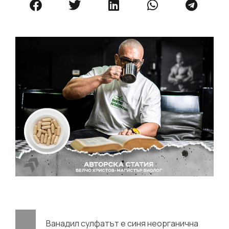
Ванадил сулфатът е синя неорганична