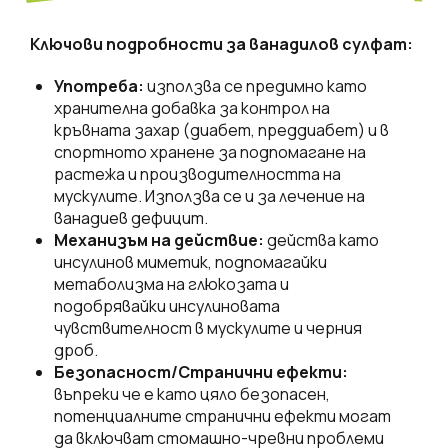
Ключови подробности за ванадилов сулфат:
Употреба:
използва се предимно като
хранителна добавка за контрол на
кръвната захар (диабет, преддиабет) и в
спортното хранене за подпомагане на
растежа и производителността на
мускулите. Използва се и за лечение на
ванадиев дефицит.
Механизъм на действие:
действа като
инсулинов миметик, подпомагайки
метаболизма на глюкозата и
подобрявайки инсулиновата
чувствителност в мускулите и черния
дроб.
Безопасност/Странични ефекти:
въпреки че е като цяло безопасен,
потенциалните странични ефекти могат
да включват стомашно-чревни проблеми