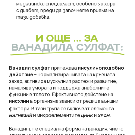
медицински специалист, особено за хора
с диабет, преди да започнете приема на
тази добавка.
И ОЩЕ ... ЗА
ВАНАДИЛА СУЛФАТ:
Ванадил сулфат
притежава
инсулиноподобно
действие
– нормализира нивата на кръвната
захар, активира мускулния растеж и развитие,
намалява умората и поддържа анаболните
функции в тялото. Ефективното действие на
в организма зависи от редица външни
ИНСУЛИН
фактори. В тази група се включват елемента
и микроелементите
и
.
МАГНЕЗИЙ
ЦИНК
ХРОМ
Ванадилът е специална форма на ванадия, чието