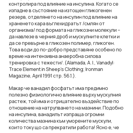
контролира под влияние на инсулина. Когато се
изпадне в състояние на изтощен гликогенен
резерв, отделянето на инсулин под влияние на
храненето кара въглехидратът /смлян от
организма/ под формата на гликозни молекули –
да навлезе в черния дроб и мускулните клетки и
да се превърне в гликозен полимер, гликоген.
Това води до по-добро представяне особено по
време на интензивна анаеробна силова
тренировка с тежести/. (Alamada, A. I., Vanadyl:
Trace Element in Sheep’s Clothing; Ironman
Magazine, April 1991 стр. 56.1.).
Макар че ванадил фосфатът има предимно
полезно физиологично влияние върху мускулния
растеж, той има и отрицателно въздействие по
отношение на натрупването на мазнини. Подобно
на инсулина, ванадилът изпраща огромни
количества мазнина към уморените мускули,
които току що са прекратили работа! Ясно е, че