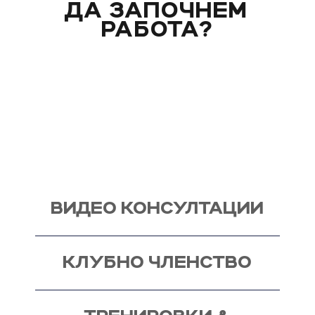
ДА ЗАПОЧНЕМ
РАБОТА?
Вече над 20 години помагам индивидуално на
моите клиенти с цели и нужди, като магистър
по биология. Запознай се със стила ми на
работа и те очаквам на видео консултация, с
мен, от където започва и твоят процес - този
на промяната!
ВИДЕО КОНСУЛТАЦИИ
КЛУБНО ЧЛЕНСТВО