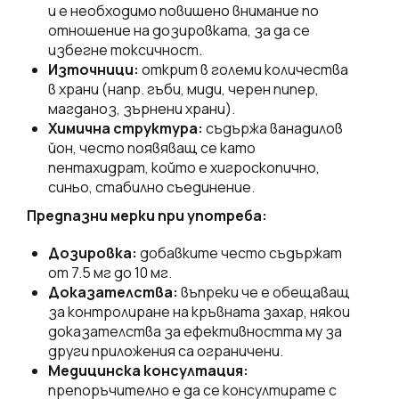
и е необходимо повишено внимание по
отношение на дозировката, за да се
избегне токсичност.
Източници:
открит в големи количества
в храни (напр. гъби, миди, черен пипер,
магданоз, зърнени храни).
Химична структура:
съдържа ванадилов
йон, често появяващ се като
пентахидрат, който е хигроскопично,
синьо, стабилно съединение.
Предпазни мерки при употреба:
Дозировка:
добавките често съдържат
от 7.5 мг до 10 мг.
Доказателства:
въпреки че е обещаващ
за контролиране на кръвната захар, някои
доказателства за ефективността му за
други приложения са ограничени.
Медицинска консултация:
препоръчително е да се консултирате с