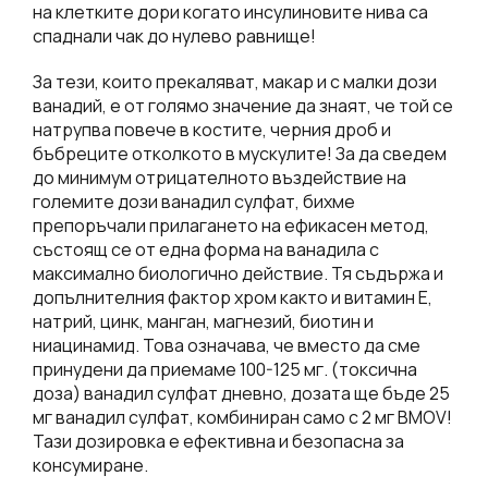
на клетките дори когато инсулиновите нива са
спаднали чак до нулево равнище!
За тези, които прекаляват, макар и с малки дози
ванадий, е от голямо значение да знаят, че той се
натрупва повече в костите, черния дроб и
бъбреците отколкото в мускулите! За да сведем
до минимум отрицателното въздействие на
големите дози ванадил сулфат, бихме
препоръчали прилагането на ефикасен метод,
състоящ се от една форма на ванадила с
максимално биологично действие. Тя съдържа и
допълнителния фактор хром както и витамин Е,
натрий, цинк, манган, магнезий, биотин и
ниацинамид. Това означава, че вместо да сме
принудени да приемаме 100-125 мг. (токсична
доза) ванадил сулфат дневно, дозата ще бъде 25
мг ванадил сулфат, комбиниран само с 2 мг BMOV!
Тази дозировка е ефективна и безопасна за
консумиране.