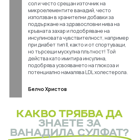
сол и често срещан източник на
микроелементите ванадий, често
използван в хранителни добавки за
поддържане на здравословни нива на
кръвната захар и подобряване на
инсулиновата чувствителност, например
при диабет тип II, както и от спортуващи,
но търсещи мускулна плътност! Той
действа като имитира инсулина,
подобрява усвояването на глюкоза и
потенциално намалява LDL холестерола.
Белчо Христов
КАКВО ТРЯБВА ДА
ЗНАЕТЕ ЗА
ВАНАДИЛА СУЛФАТ?