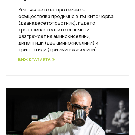
Усвояването на протеини се
осъществява предимно в тънките черва
(дванадесетопръстник), където
храносмилателните ензими ги
разграждат на аминокиселини,
дипептиди (две аминокиселини) и
трипептиди (три аминокиселини).
ВИЖ СТАТИЯТА »