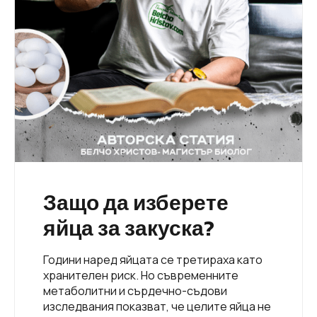
Защо да изберете
яйца за закуска?
Години наред яйцата се третираха като
хранителен риск. Но съвременните
метаболитни и сърдечно-съдови
изследвания показват, че целите яйца не