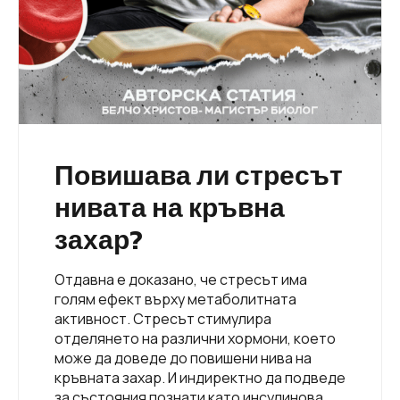
Повишава ли стресът
нивата на кръвна
захар?
Отдавна е доказано, че стресът има
голям ефект върху метаболитната
активност. Стресът стимулира
отделянето на различни хормони, което
може да доведе до повишени нива на
кръвната захар. И индиректно да подведе
за състояния познати като инсулинова