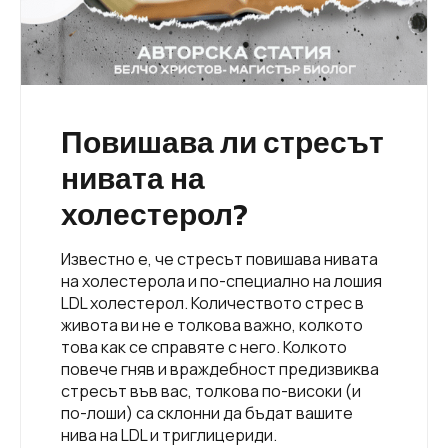
Повишава ли стресът
нивата на
холестерол?
Известно е, че стресът повишава нивата
на холестерола и по-специално на лошия
LDL холестерол. Количеството стрес в
живота ви не е толкова важно, колкото
това как се справяте с него. Колкото
повече гняв и враждебност предизвиква
стресът във вас, толкова по-високи (и
по-лоши) са склонни да бъдат вашите
нива на LDL и триглицериди.