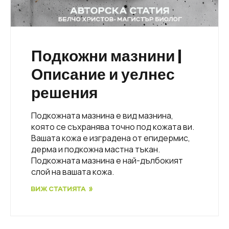
Подкожни мазнини |
Описание и уелнес
решения
Подкожната мазнина е вид мазнина,
която се съхранява точно под кожата ви.
Вашата кожа е изградена от епидермис,
дерма и подкожна мастна тъкан.
Подкожната мазнина е най-дълбокият
слой на вашата кожа.
ВИЖ СТАТИЯТА »