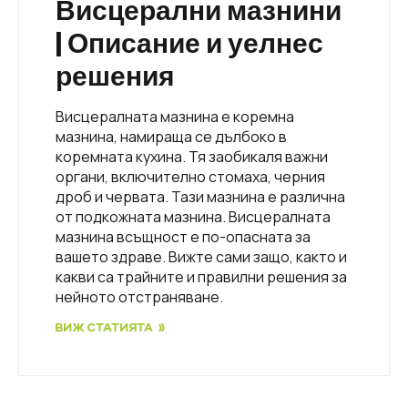
Висцерални мазнини
| Описание и уелнес
решения
Висцералната мазнина е коремна
мазнина, намираща се дълбоко в
коремната кухина. Тя заобикаля важни
органи, включително стомаха, черния
дроб и червата. Тази мазнина е различна
от подкожната мазнина. Висцералната
мазнина всъщност е по-опасната за
вашето здраве. Вижте сами защо, както и
какви са трайните и правилни решения за
нейното отстраняване.
ВИЖ СТАТИЯТА »